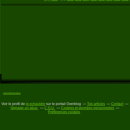
montesquieu
Voir le profil de
jp echavidre
sur le portail Overblog
Top articles
Contact
Signaler un abus
C.G.U.
Cookies et données personnelles
Préférences cookies