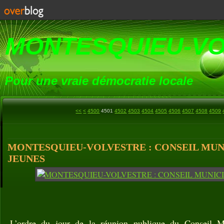
MONTESQUIEU-V
Pour une vraie démocratie locale
<<
<
4500
4501
4502
4503
4504
4505
4506
4507
4508
4509
MONTESQUIEU-VOLVESTRE : CONSEIL MUN
JEUNES
L’ordre du jour de la réunion publique du Conseil M