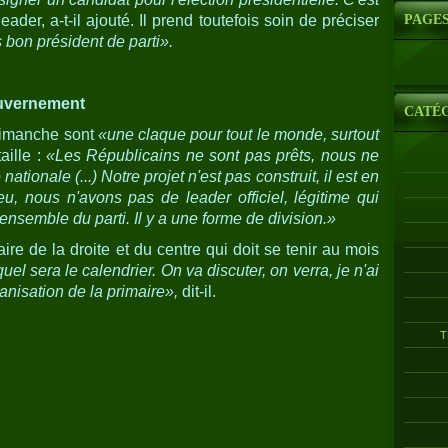
eader, a-t-il ajouté. Il prend toutefois soin de préciser
PAGE
s bon président de parti».
ouvernement
CATÉ
 dimanche sont
«une claque pour tout le monde, surtout
aille :
«Les Républicains ne sont pas prêts, nous ne
tionale (...) Notre projet n'est pas construit, il est en
eu, nous n'avons pas de leader officiel, légitime qui
l'ensemble du parti. Il y a une forme de division.»
aire de la droite et du centre qui doit se tenir au mois
uel sera le calendrier. On va discuter, on verra, je n'ai
anisation de la primaire»,
dit-il.
T