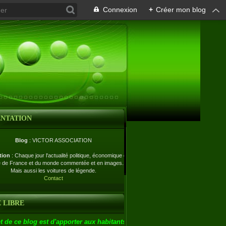
Connexion
+
Créer mon blog
ENTATION
Blog
: VICTOR ASSOCIATION
tion
: Chaque jour l'actualité politique, économique et
e de France et du monde commentée et en images.
Mais aussi les voitures de légende.
Contact
 LIBRE
t de ce blog est d'apporter aux habitants