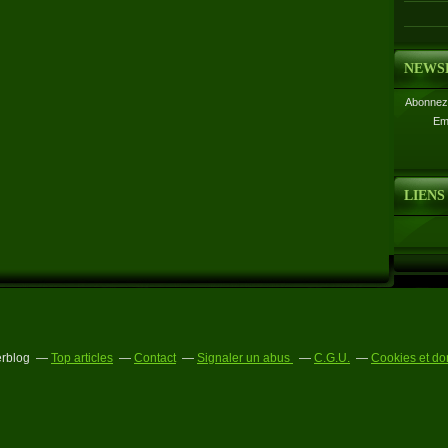
NEWS
Abonnez-
Em
LIENS
erblog
Top articles
Contact
Signaler un abus
C.G.U.
Cookies et do