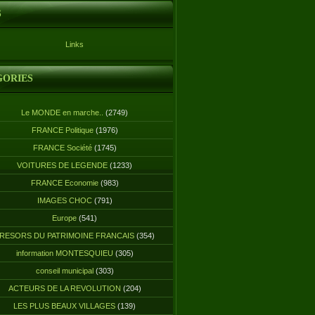
S
Links
GORIES
Le MONDE en marche..
(2749)
FRANCE Politique
(1976)
FRANCE Société
(1745)
VOITURES DE LEGENDE
(1233)
FRANCE Economie
(983)
IMAGES CHOC
(791)
Europe
(541)
RESORS DU PATRIMOINE FRANCAIS
(354)
information MONTESQUIEU
(305)
conseil municipal
(303)
ACTEURS DE LA REVOLUTION
(204)
LES PLUS BEAUX VILLAGES
(139)