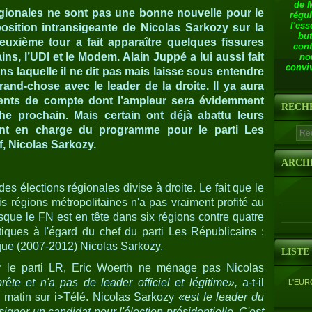
de 
égionales ne sont pas une bonne nouvelle pour le
régul
l'ess
position intransigeante de Nicolas Sarkozy sur la
but
euxième tour a fait apparaître quelques fissures
cont
ins, l’UDI et le Modem. Alain Juppé a lui aussi fait
no
conviv
s laquelle il ne dit pas mais laisse sous entendre
rand-chose avec le leader de la droite. Il ya aura
ents de compte dont l’ampleur sera évidemment
RECH
he prochain. Mais certain ont déjà abattu leurs
tant en charge du programme pour le parti Les
f, Nicolas Sarkozy.
ARCH
es élections régionales divise à droite. Le fait que le
is régions métropolitaines n'a pas vraiment profité au
sque le FN est en tête dans six régions contre quatre
tiques à l'égard du chef du parti Les Républicains :
ique (2007-2012) Nicolas Sarkozy.
LISTE
le parti LR, Eric Woerth ne ménage pas Nicolas
rête et n'a pas de leader officiel et légitime»,
a-t-il
L'EUR
 matin sur i>Télé. Nicolas Sarkozy
«est le leader du
ésigner un candidat pour l'élection présidentielle. C'est