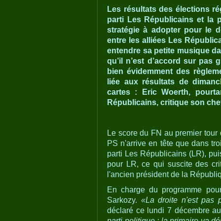
Les résultats des élections r
parti Les Républicains et la 
stratégie à adopter pour le d
entre les alliées Les Républica
entendre sa petite musique dan
qu’il n’est d’accord sur pas g
bien évidemment des règlem
liée aux résultats de dimanc
cartes : Eric Woerth, pour
Républicains, critique son che
Le score du FN au premier tour d
PS n'arrive en tête que dans tro
parti Les Républicains (LR), pui
pour LR, ce qui suscite des cri
l'ancien président de la Républ
En charge du programme pour 
Sarkozy.
«La droite n'est pas p
déclaré ce lundi 7 décembre au
parti politique ; la primaire va d