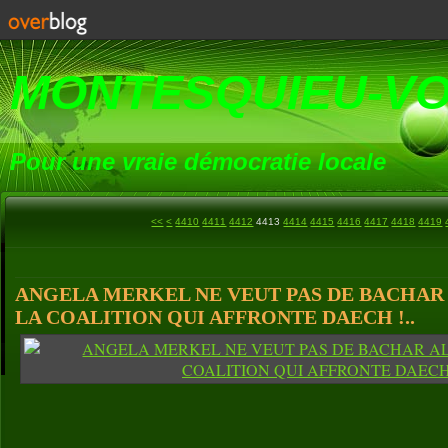
MONTESQUIEU-V
Pour une vraie démocratie locale
4400
<<
<
4410
4411
4412
4413
4414
4415
4416
4417
4418
4419
ANGELA MERKEL NE VEUT PAS DE BACHAR 
LA COALITION QUI AFFRONTE DAECH !..