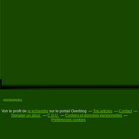
montesquieu
Voir le profil de
jp echavidre
sur le portail Overblog
Top articles
Contact
Signaler un abus
C.G.U.
Cookies et données personnelles
Préférences cookies