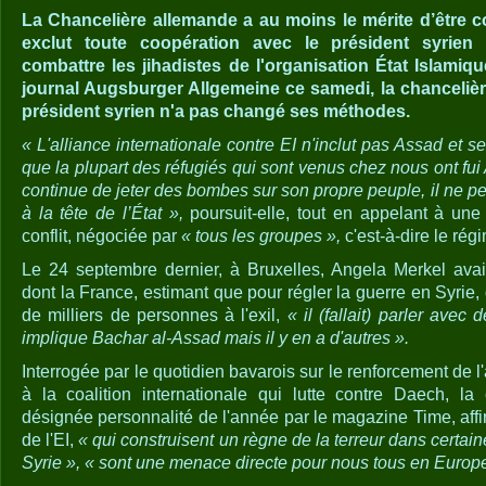
La Chancelière allemande a au moins le mérite d’être c
exclut toute coopération avec le président syrien
combattre les jihadistes de l'organisation État Islamiq
journal Augsburger Allgemeine ce samedi, la chancelièr
président syrien n'a pas changé ses méthodes.
« L'alliance internationale contre EI n'inclut pas Assad et s
que la plupart des réfugiés qui sont venus chez nous ont fui
continue de jeter des bombes sur son propre peuple, il ne peu
à la tête de l’État »,
poursuit-elle, tout en appelant à un
conflit, négociée par
« tous les groupes »,
c'est-à-dire le rég
Le 24 septembre dernier, à Bruxelles, Angela Merkel avait
dont la France, estimant que pour régler la guerre en Syrie
de milliers de personnes à l'exil,
« il (fallait) parler avec
implique Bachar al-Assad mais il y en a d'autres ».
Interrogée par le quotidien bavarois sur le renforcement de l
à la coalition internationale qui lutte contre Daech, la
désignée personnalité de l'année par le magazine Time, aff
de l'EI,
« qui construisent un règne de la terreur dans certaine
Syrie », « sont une menace directe pour nous tous en Europe