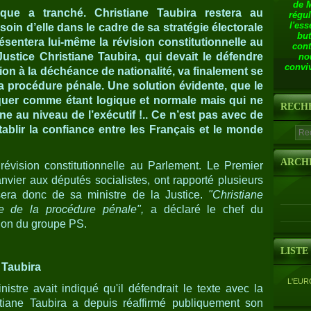
de 
que a tranché. Christiane Taubira restera au
régul
l'ess
oin d’elle dans le cadre de sa stratégie électorale
but
ésentera lui-même la révision constitutionnelle au
cont
Justice Christiane Taubira, qui devait le défendre
no
conviv
on à la déchéance de nationalité, va finalement se
la procédure pénale. Une solution évidente, que le
uer comme étant logique et normale mais qui ne
RECH
e au niveau de l’exécutif !.. Ce n’est pas avec de
tablir la confiance entre les Français et le monde
ARCH
révision constitutionnelle au Parlement. Le Premier
nvier aux députés socialistes, ont rapporté plusieurs
ssera donc de sa ministre de la Justice.
"Christiane
me de la procédure pénale",
a déclaré le chef du
ion du groupe PS.
LISTE
 Taubira
L'EUR
stre avait indiqué qu'il défendrait le texte avec la
iane Taubira a depuis réaffirmé publiquement son