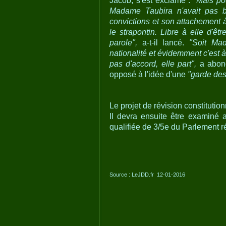
Jacob, s'est exclamé :
"Mais po
Madame Taubira n'avait pas be
convictions et son attachement à
le strapontin. Libre à elle d'ê
parole",
a-t-il lancé.
"Soit Ma
nationalité et évidemment c'est à 
pas d'accord, elle part",
a abond
opposé à l'idée d'une
"garde des
Le projet de révision constitutio
Il devra ensuite être examiné
qualifiée de 3/5e du Parlement 
Source : LeJDD.fr 12-01-2016