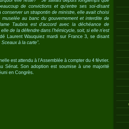
urquoi elle reste?" "Je savais depuis longtemps que
aucoup de convictions et qu'entre ses soi-disant
 conserver un strapontin de ministre, elle avait choisi
tre muselée au banc du gouvernement et interdite de
dame Taubira est d'accord avec la déchéance de
elle de la défendre dans l'hémicycle, soit, si elle n'est
é Laurent Wauquiez mardi sur France 3, se disant
 Sceaux à la carte".
nnelle est attendu à l'Assemblée à compter du 4 février.
 au Sénat. Son adoption est soumise à une majorité
réuni en Congrès.