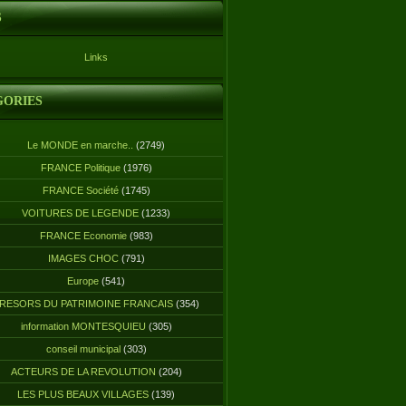
S
Links
GORIES
Le MONDE en marche..
(2749)
FRANCE Politique
(1976)
FRANCE Société
(1745)
VOITURES DE LEGENDE
(1233)
FRANCE Economie
(983)
IMAGES CHOC
(791)
Europe
(541)
RESORS DU PATRIMOINE FRANCAIS
(354)
information MONTESQUIEU
(305)
conseil municipal
(303)
ACTEURS DE LA REVOLUTION
(204)
LES PLUS BEAUX VILLAGES
(139)