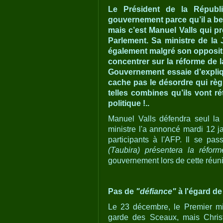
Le Président de la Républi
gouvernement parce qu’il a bes
mais c’est Manuel Valls qui pr
Parlement. Sa ministre de la 
également malgré son oppositi
concentrer sur la réforme de 
Gouvernement essaie d’expliq
cache pas le désordre qui règn
telles combines qu’ils vont ré
politique !..
Manuel Valls défendra seul la 
ministre l'a annoncé mardi 12 ja
participants à l'AFP. Il se pa
(Taubira) présentera la réfor
gouvernement lors de cette réun
Pas de
"défiance"
à l'égard de
Le 23 décembre, le Premier mini
garde des Sceaux, mais Christ