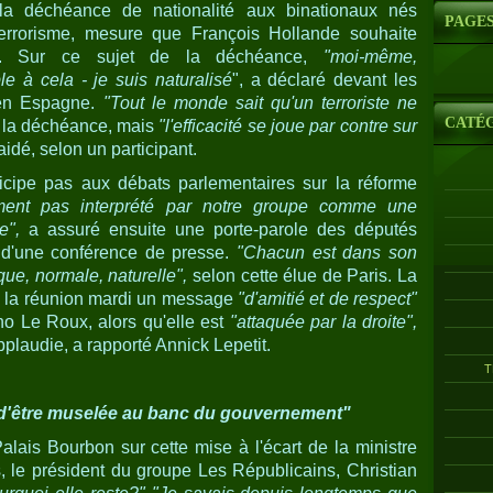
e la déchéance de nationalité aux binationaux nés
PAGE
errorisme, mesure que François Hollande souhaite
ion. Sur ce sujet de la déchéance,
"moi-même,
le à cela - je suis naturalisé
", a déclaré devant les
 en Espagne.
"Tout le monde sait qu'un terroriste ne
CATÉ
e la déchéance, mais
"l'efficacité se joue par contre sur
plaidé, selon un participant.
icipe pas aux débats parlementaires sur la réforme
ument pas interprété par notre groupe comme une
e",
a assuré ensuite une porte-parole des députés
rs d'une conférence de presse.
"Chacun est dans son
que, normale, naturelle",
selon cette élue de Paris. La
e la réunion mardi un message
"d'amitié et de respect"
o Le Roux, alors qu'elle est
"attaquée par la droite",
applaudie, a rapporté Annick Lepetit.
T
e d'être muselée au banc du gouvernement"
alais Bourbon sur cette mise à l'écart de la ministre
s, le président du groupe Les Républicains, Christian