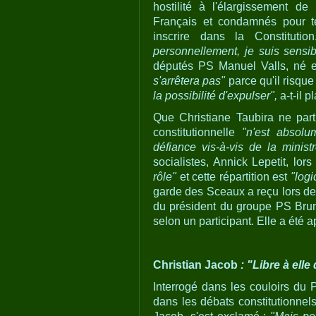
hostilité à l'élargissement d
Français et condamnés pour t
inscrire dans la Constitut
personnellement, je suis sensib
députés PS Manuel Valls, né
s'arrêtera pas"
parce qu'il risqu
la possibilité d'expulser",
a-t-il 
Que Christiane Taubira ne part
constitutionnelle
"n'est absol
défiance vis-à-vis de la ministr
socialistes, Annick Lepetit, lo
rôle"
et cette répartition est
"logi
garde des Sceaux a reçu lors d
du président du groupe PS Brun
selon un participant. Elle a été 
Christian Jacob
: "Libre à ell
Interrogé dans les couloirs du P
dans les débats constitutionnel