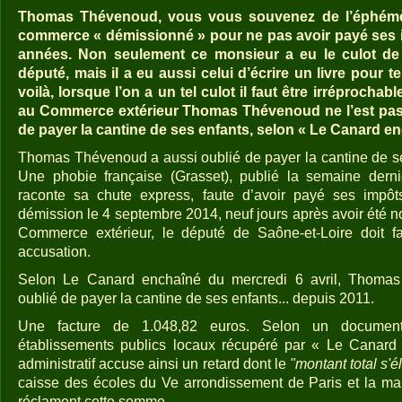
Thomas Thévenoud, vous vous souvenez de l’éphémèr
commerce « démissionné » pour ne pas avoir payé ses 
années. Non seulement ce monsieur a eu le culot de
député, mais il a eu aussi celui d’écrire un livre pour te
voilà, lorsque l’on a un tel culot il faut être irréprochable
au Commerce extérieur Thomas Thévenoud ne l’est pas en
de payer la cantine de ses enfants, selon « Le Canard en
Thomas Thévenoud a aussi oublié de payer la cantine de se
Une phobie française (Grasset), publié la semaine der
raconte sa chute express, faute d’avoir payé ses impô
démission le 4 septembre 2014, neuf jours après avoir été 
Commerce extérieur, le député de Saône-et-Loire doit f
accusation.
Selon Le Canard enchaîné du mercredi 6 avril, Thomas
oublié de payer la cantine de ses enfants... depuis 2011.
Une facture de 1.048,82 euros. Selon un document
établissements publics locaux récupéré par « Le Canard
administratif accuse ainsi un retard dont le
"montant total s'
caisse des écoles du Ve arrondissement de Paris et la mair
réclament cette somme.