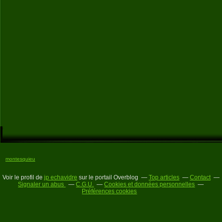
montesquieu
Voir le profil de
jp echavidre
sur le portail Overblog
Top articles
Contact
Signaler un abus
C.G.U.
Cookies et données personnelles
Préférences cookies