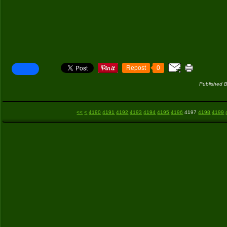
Repost
0
Published B
4100
4110
4120
4130
4140
4150
4160
4170
4180
<<
<
4190
4191
4192
4193
4194
4195
4196
4197
4198
4199