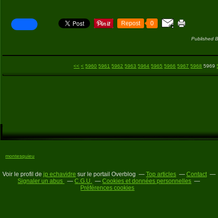
Repost
0
Published B
5900
5910
5920
5930
5940
5950
<<
<
5960
5961
5962
5963
5964
5965
5966
5967
5968
5969
montesquieu
Voir le profil de
jp echavidre
sur le portail Overblog
Top articles
Contact
Signaler un abus
C.G.U.
Cookies et données personnelles
Préférences cookies