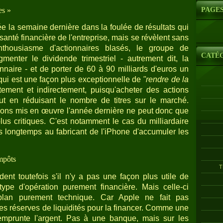
es »
PAGE
ée la semaine dernière dans la foulée de résultats qui
 santé financière de l'entreprise, mais se révèlent sans
enthousiasme d'actionnaires blasés, le groupe de
CATÉ
enter le dividende trimestriel - autrement dit, la
nnaire - et de porter de 60 à 90 milliards d'euros un
qui est une façon plus exceptionnelle de
"rendre de la
ement et indirectement, puisqu'acheter des actions
ut en réduisant le nombre de titres sur le marché.
ctions mis en œuvre l'année dernière ne peut donc que
 plus critiques. C'est notamment le cas du milliardaire
is longtemps au fabricant de l'iPhone d'accumuler les
mpôts
T
ent toutefois s'il n'y a pas une façon plus utile de
type d'opération purement financière. Mais celle-ci
plan purement technique. Car Apple ne fait pas
s réserves de liquidités pour la financer. Comme une
 emprunte l'argent. Pas à une banque, mais sur les