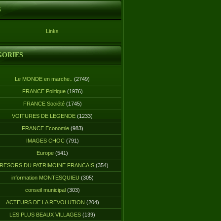
S
Links
GORIES
Le MONDE en marche..
(2749)
FRANCE Politique
(1976)
FRANCE Société
(1745)
VOITURES DE LEGENDE
(1233)
FRANCE Economie
(983)
IMAGES CHOC
(791)
Europe
(541)
RESORS DU PATRIMOINE FRANCAIS
(354)
information MONTESQUIEU
(305)
conseil municipal
(303)
ACTEURS DE LA REVOLUTION
(204)
LES PLUS BEAUX VILLAGES
(139)