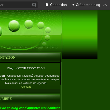
Connexion
+
Créer mon blog
ENTATION
Blog
: VICTOR ASSOCIATION
tion
: Chaque jour l'actualité politique, économique et
e de France et du monde commentée et en images.
Mais aussi les voitures de légende.
Contact
 LIBRE
t de ce blog est d'apporter aux habitants