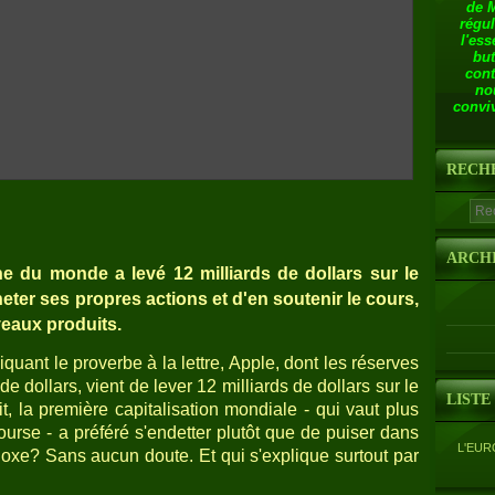
de 
régul
l'ess
but
cont
no
conviv
RECH
ARCH
che du monde a levé 12 milliards de dollars sur le
eter ses propres actions et d'en soutenir le cours,
veaux produits.
iquant le proverbe à la lettre, Apple, dont les réserves
e dollars, vient de lever 12 milliards de dollars sur le
LISTE
t, la première capitalisation mondiale - qui vaut plus
ourse - a préféré s'endetter plutôt que de puiser dans
L'EUR
doxe? Sans aucun doute. Et qui s'explique surtout par