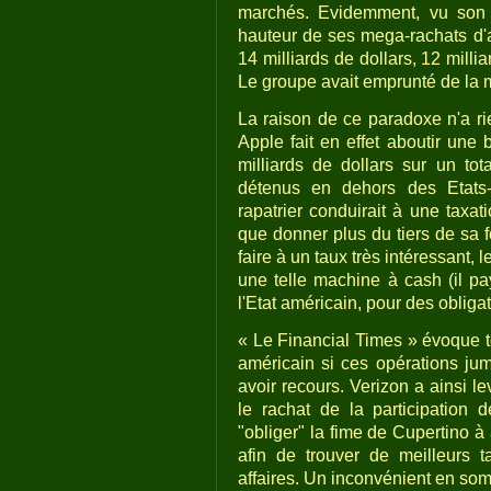
marchés. Evidemment, vu son p
hauteur de ses mega-rachats d'ac
14 milliards de dollars, 12 millia
Le groupe avait emprunté de la m
La raison de ce paradoxe n'a rie
Apple fait en effet aboutir une 
milliards de dollars sur un to
détenus en dehors des Etats-
rapatrier conduirait à une taxa
que donner plus du tiers de sa f
faire à un taux très intéressant, 
une telle machine à cash (il pa
l'Etat américain, pour des obliga
« Le Financial Times » évoque to
américain si ces opérations jum
avoir recours. Verizon a ainsi l
le rachat de la participation
"obliger" la fime de Cupertino à
afin de trouver de meilleurs ta
affaires. Un inconvénient en so