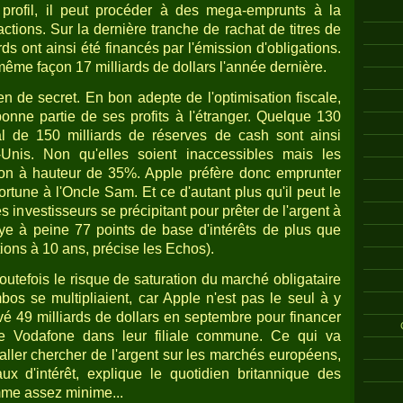
rofil, il peut procéder à des mega-emprunts à la
tions. Sur la dernière tranche de rachat de titres de
rds ont ainsi été financés par l'émission d'obligations.
ême façon 17 milliards de dollars l'année dernière.
n de secret. En bon adepte de l'optimisation fiscale,
bonne partie de ses profits à l'étranger. Quelque 130
tal de 150 milliards de réserves de cash sont ainsi
Unis. Non qu'elles soient inaccessibles mais les
tion à hauteur de 35%. Apple préfère donc emprunter
ortune à l'Oncle Sam. Et ce d'autant plus qu'il peut le
les investisseurs se précipitant pour prêter de l'argent à
ye à peine 77 points de base d'intérêts de plus que
tions à 10 ans, précise les Echos).
utefois le risque de saturation du marché obligataire
bos se multipliaient, car Apple n'est pas le seul à y
evé 49 milliards de dollars en septembre pour financer
 de Vodafone dans leur filiale commune. Ce qui va
 aller chercher de l'argent sur les marchés européens,
ux d'intérêt, explique le quotidien britannique des
mme assez minime...