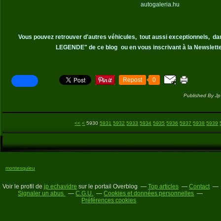
autogaleria.hu
Vous pouvez retrouver d'autres véhicules,
tout aussi exceptionnels,
da
LEGENDE" de ce blog
ou en vous inscrivant à la Newslette
Repost
0
Published By Jp
5900
5910
5920
<<
<
5930
5931
5932
5933
5934
5935
5936
5937
5938
5939
montesquieu
Voir le profil de
jp echavidre
sur le portail Overblog
Top articles
Contact
Signaler un abus
C.G.U.
Cookies et données personnelles
Préférences cookies