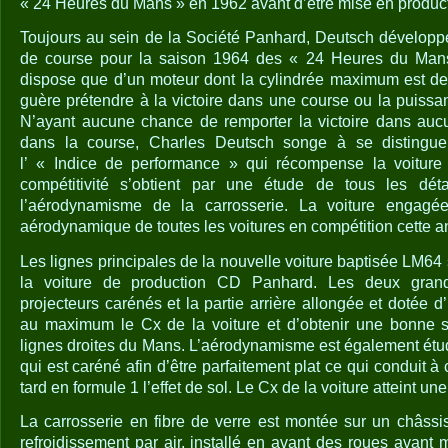
« 24 Heures du Mans » en 1962 avant d’être mise en product
Toujours au sein de la Société Panhard, Deutsch développ
de course pour la saison 1964 des « 24 Heures du Ma
dispose que d’un moteur dont la cylindrée maximum est de
guère prétendre à la victoire dans une course ou la puissa
N’ayant aucune chance de remporter la victoire dans au
dans la course, Charles Deutsch songe à se distingue
l’ « Indice de performance » qui récompense la voiture 
compétitivité s’obtient par une étude de tous les déta
l’aérodynamisme de la carrosserie. La voiture engag
aérodynamique de toutes les voitures en compétition cette a
Les lignes principales de la nouvelle voiture baptisée LM64 
la voiture de production CD Panhard. Les deux grand
projecteurs carénés et la partie arrière allongée et dotée d’
au maximum le Cx de la voiture et d’obtenir une bonne st
lignes droites du Mans. L’aérodynamisme est également étu
qui est caréné afin d’être parfaitement plat ce qui conduit à
tard en formule 1 l’effet de sol. Le Cx de la voiture atteint une
La carrosserie en fibre de verre est montée sur un châssi
refroidissement par air, installé en avant des roues avant 