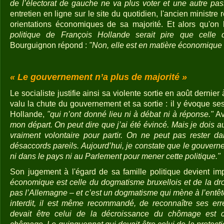
de l’électorat de gauche ne va plus voter et une autre pa
entretien en ligne sur le site du quotidien, l'ancien ministre
orientations économiques de sa majorité. Et alors qu'on
politique de François Hollande serait pire que celle
Bourguignon répond :
"Non, elle est en matière économique
« Le gouvernement n’a plus de majorité »
Le socialiste justifie ainsi sa violente sortie en août dernie
valu la chute du gouvernement et sa sortie : il y évoque se
Hollande,
"qui n’ont donné lieu ni à débat ni à réponse."
Av
mon départ. On peut dire que j’ai été évincé. Mais je dois au
vraiment volontaire pour partir. On ne peut pas rester 
désaccords pareils. Aujourd’hui, je constate que le gouvern
ni dans le pays ni au Parlement pour mener cette politique."
Son jugement à l'égard de sa famille politique devient im
économique est celle du dogmatisme bruxellois et de la dro
pas l’Allemagne – et c’est un dogmatisme qui mène à l’entêtem
interdit, il est même recommandé, de reconnaître ses err
devait être celui de la décroissance du chômage est c