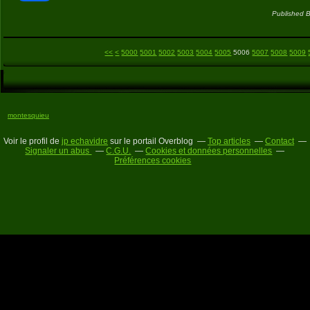
Published B
<<
<
5000
5001
5002
5003
5004
5005
5006
5007
5008
5009
montesquieu
Voir le profil de
jp echavidre
sur le portail Overblog
Top articles
Contact
Signaler un abus
C.G.U.
Cookies et données personnelles
Préférences cookies