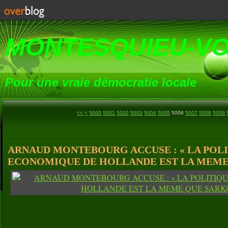
MONTESQUIEU-V
Pour une vraie démocratie locale
<<
<
5000
5001
5002
5003
5004
5005
5006
5007
5008
5009
ARNAUD MONTEBOURG ACCUSE : « LA POL
ECONOMIQUE DE HOLLANDE EST LA MEME