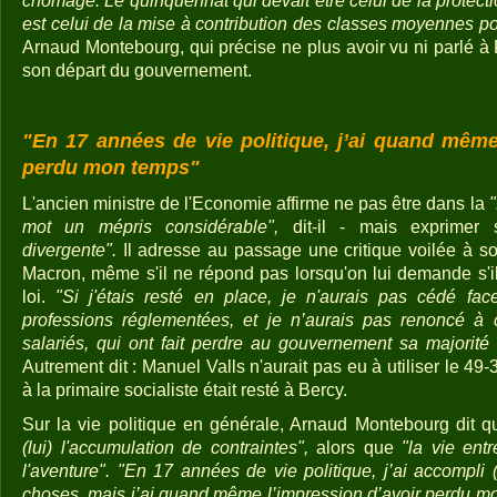
chômage. Le quinquennat qui devait être celui de la protec
est celui de la mise à contribution des classes moyennes pou
Arnaud Montebourg, qui précise ne plus avoir vu ni parlé à
son départ du gouvernement.
"En 17 années de vie politique, j’ai quand même
perdu mon temps"
L'ancien ministre de l'Economie affirme ne pas être dans la
"
mot un mépris considérable",
dit-il - mais exprimer
divergente".
Il adresse au passage une critique voilée à 
Macron, même s'il ne répond pas lorsqu'on lui demande s'il
loi.
"Si j'étais resté en place, je n'aurais pas cédé fa
professions réglementées, et je n’aurais pas renoncé à c
salariés, qui ont fait perdre au gouvernement sa majorité 
Autrement dit : Manuel Valls n'aurait pas eu à utiliser le 49
à la primaire socialiste était resté à Bercy.
Sur la vie politique en générale, Arnaud Montebourg dit q
(lui) l'accumulation de contraintes",
alors que
"la vie ent
l'aventure". "En 17 années de vie politique, j’ai accompli 
choses, mais j’ai quand même l’impression d’avoir perdu m