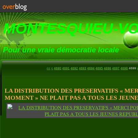
MONTESQUIEU-V
Pour une vraie démocratie locale
4600
4610
4620
4630
4640
4650
4660
4670
4680
<<
<
4690
4691
4692
4693
4694
4695
4696
4697
4698
4699
LA DISTRIBUTION DES PRESERVATIFS « ME
MOMENT » NE PLAIT PAS A TOUS LES JEUN