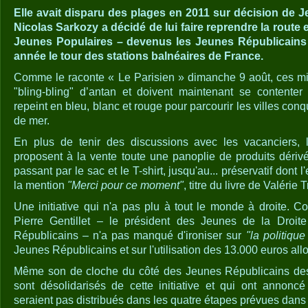
Elle avait disparu des plages en 2011 sur décision de 
Nicolas Sarkozy a décidé de lui faire reprendre la route
Jeunes Populaires – devenus les Jeunes Républicains 
année le tour des stations balnéaires de France.
Comme le raconte « Le Parisien » dimanche 9 août, ces mili
"bling-bling" d’antan et doivent maintenant se content
repeint en bleu, blanc et rouge pour parcourir les villes conq
de mer.
En plus de tenir des discussions avec les vacanciers, 
proposent à la vente toute une panoplie de produits dérivé
passant par le sac et le T-shirt, jusqu'au... préservatif dont
la mention
"Merci pour ce moment"
, titre du livre de Valérie T
Une initiative qui n'a pas plu à tout le monde à droite. 
Pierre Gentillet – le président des Jeunes de la Droit
Républicains – n'a pas manqué d'ironiser sur
"la politiqu
Jeunes Républicains et sur l'utilisation des 13.000 euros all
Même son de cloche du côté des Jeunes Républicains des
sont désolidarisés de cette initiative et qui ont annonc
seraient pas distribués dans les quatre étapes prévues dans 