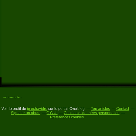
montesquieu
Voir le profil de
jp echavidre
sur le portail Overblog
Top articles
Contact
Signaler un abus
C.G.U.
Cookies et données personnelles
Préférences cookies