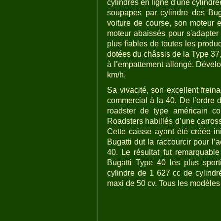
cylindres en ligne d'une cylindr
soupapes par cylindre des Bug
voiture de course, son moteur 
moteur abaissés pour s'adapter à
plus fiables de toutes les produ
dotées du châssis de la Type 37
à l’empattement allongé. Dévelop
km/h.
Sa vivacité, son excellent frein
commercial à la 40. De l’ordre d
roadster de type américain co
Roadsters habillés d’une carross
Cette caisse ayant été créée in
Bugatti dut la raccourcir pour l
40. Le résultat fut remarquabl
Bugatti Type 40 les plus sport
cylindre de 1 627 cc de cylind
maxi de 50 cv. Tous les modèles 