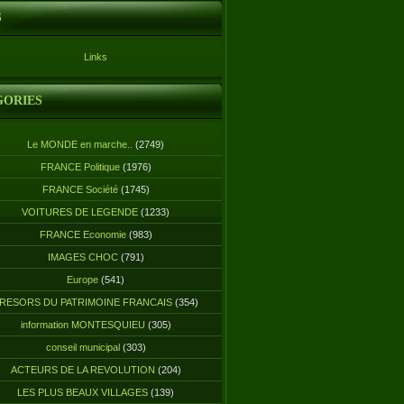
S
Links
GORIES
Le MONDE en marche..
(2749)
FRANCE Politique
(1976)
FRANCE Société
(1745)
VOITURES DE LEGENDE
(1233)
FRANCE Economie
(983)
IMAGES CHOC
(791)
Europe
(541)
RESORS DU PATRIMOINE FRANCAIS
(354)
information MONTESQUIEU
(305)
conseil municipal
(303)
ACTEURS DE LA REVOLUTION
(204)
LES PLUS BEAUX VILLAGES
(139)