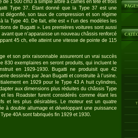
ée de 1 500 cm3 à simple arbre à cames en tête et trois
PAGE
atti Type 37. Étant donné que la Type 37 est une
est dégonflé, son taux de compression et son régime
 la Type 40. De fait, elle est « l'un des modèles les
ctions de Bugatti ». Les premières voitures sont aussi
, avant que n’apparaisse un nouveau châssis renforcé
CATÉ
pant 45 ch, elle atteint une vitesse de pointe de 115
age et son prix raisonnable assureront un vrai succès
e 830 exemplaires en seront produits, qui incluent le
nstruit en 1929-1930. Bugatti ne produisit que 42
erie dessinée par Jean Bugatti et construite à l’usine.
itialement en 1929 pour le Type 43 A huit cylindres,
’adapter aux dimensions plus réduites du châssis Type
e et les Roadster furent considérés comme étant les
ifs et les plus désirables. Le moteur est un quatre
T
rée à double allumage et développant une puissance
Type 40A sont fabriqués fin 1929 et 1930.