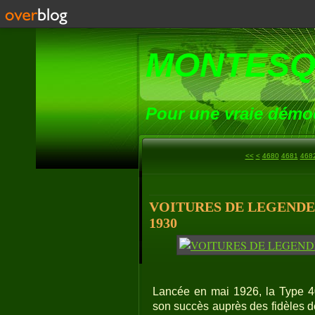
MONTESQ
Pour une vraie démoc
4600
4610
4620
4630
4640
4650
4660
4670
<<
<
4680
4681
468
VOITURES DE LEGENDE (
1930
Lancée en mai 1926, la Type 40 
son succès auprès des fidèles de