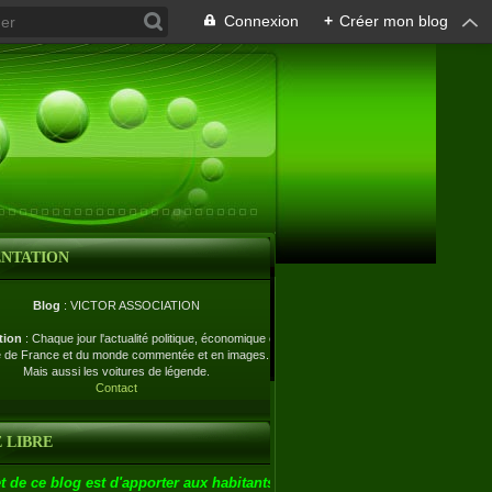
Connexion
+
Créer mon blog
ENTATION
Blog
: VICTOR ASSOCIATION
tion
: Chaque jour l'actualité politique, économique et
e de France et du monde commentée et en images.
Mais aussi les voitures de légende.
Contact
 LIBRE
t de ce blog est d'apporter aux habitants