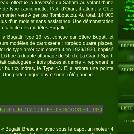
de 
seau, effectue la traversée du Sahara au volant d’une
régul
 de type camionnette. Parti d’Oran, il atteint la Côte
l'ess
remonter vers Alger par Tombouctou. Au total, 14 000
but
cont
plus d’un mois et sans assistance. Une démonstration
no
a fiabilité des modèles Bugatti !..
conviv
 la Bugatti Type 13, est conçue par Ettore Bugatti et
ieurs modèles de carrosserie : torpédo quatre places,
RECH
ster de type américain construit en 1929/1930, baptisé
1,6 litre à double allumage de 50 ch. La Grand Sport,
tait cataloguée « trois places et demie », reprenant le
 huit cylindres, le Type 43. Elle arbore une pointe
ARCH
es. Une porte unique ouvre sur le côté gauche.
LISTE
L'EUR
 « Bugatti Brescia » avec sous le capot un moteur 4