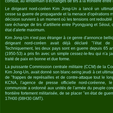
combat, au lendemain d'échanges de tirs à la frontière entre
Le dirigeant nord-coréen Kim Jong-Un a lancé un ultima
cesse sa guerre de propagande et la menace d'opérations mi
décision survient à un moment où les tensions ont redoublé
rare échange de tirs d'artillerie entre Pyongyang et Séoul
état d'alerte maximum.
Kim Jong-Un n'est pas étranger à ce genre d'annonce belli
dirigeant nord-coréen avait déjà déclaré "l'état d
Techniquement, les deux pays sont en guerre depuis 65 an
(1950-53) a pris fin avec un simple cessez-le-feu qui n'a j
traité de paix en bonne et due forme.
La puissante Commission centrale militaire (CCM) de la Co
Kim Jong-Un, avait donné son blanc-seing jeudi à cet ultima
de "frappes de représailles et de contre-attaque tout le long
KCNA, l'agence de presse officielle nord-coréenne, 
communiste a ordonné aux unités de l'armée du peuple cor
frontière fortement militarisée, de se placer "en état de gue
17H00 (08H30 GMT).