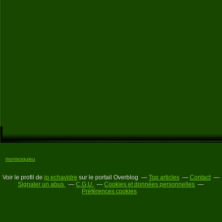
montesquieu
Voir le profil de
jp echavidre
sur le portail Overblog
Top articles
Contact
Signaler un abus
C.G.U.
Cookies et données personnelles
Préférences cookies