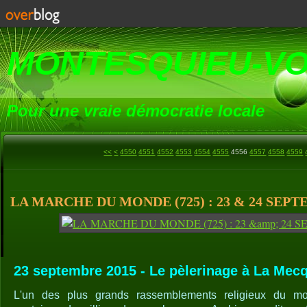
MONTESQUIEU-V
Pour une vraie démocratie locale
4500
4510
4520
4530
4540
<<
<
4550
4551
4552
4553
4554
4555
4556
4557
4558
4559
LA MARCHE DU MONDE (725) : 23 & 24 SEPT
23 septembre 2015 - Le pèlerinage à La Mecq
L'un des plus grands rassemblements religieux du 