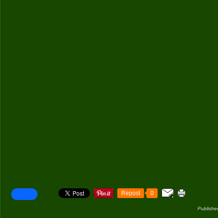
Repost
0
Publishe