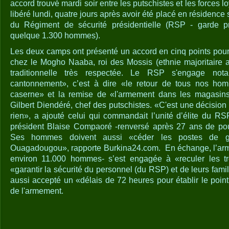
accord trouvé mardi soir entre les putschistes et les forces l
libéré lundi, quatre jours après avoir été placé en résidence
du Régiment de sécurité présidentielle (RSP - garde pr
quelque 1.300 hommes).
Les deux camps ont présenté un accord en cinq points pour 
chez le Mogho Naaba, roi des Mossis (ethnie majoritaire a
traditionnelle très respectée. Le RSP s'engage no
cantonnement», c’est à dire «le retour de tous nos ho
caserne» et la remise de «l'armement dans les magasins
Gilbert Diendéré, chef des putschistes. «C'est une décisio
rien», a ajouté celui qui commandait l’unité d’élite du RS
président Blaise Compaoré -renversé après 27 ans de pou
Ses hommes doivent aussi «céder les postes de g
Ouagadougou», rapporte Burkina24.com. En échange, l’armé
environ 11.000 hommes- s’est engagée à «reculer les 
«garantir la sécurité du personnel (du RSP) et de leurs fam
aussi accepté un «délais de 72 heures pour établir le point 
de l'armement.