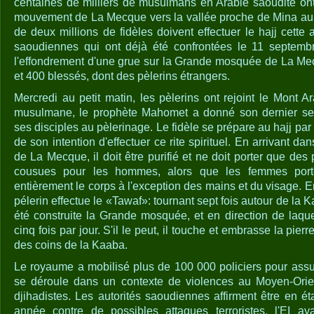
centaines de milliers de musulmans en Arabie saoudite on
mouvement de La Mecque vers la vallée proche de Mina au p
de deux millions de fidèles doivent effectuer le hajj cette 
saoudiennes qui ont déjà été confrontées le 11 septemb
l'effondrement d'une grue sur la Grande mosquée de La Mec
et 400 blessés, dont des pèlerins étrangers.
Mercredi au petit matin, les pèlerins ont rejoint le Mont Ara
musulmane, le prophète Mahomet a donné son dernier ser
ses disciples au pèlerinage. Le fidèle se prépare au hajj par
de son intention d'effectuer ce rite spirituel. En arrivant da
de La Mecque, il doit être purifié et ne doit porter que des
cousues pour les hommes, alors que les femmes porte
entièrement le corps à l'exception des mains et du visage. E
pélerin effectue le «Tawaf»: tournant sept fois autour de la 
été construite la Grande mosquée, et en direction de laqu
cinq fois par jour. S'il le peut, il touche et embrasse la pier
des coins de la Kaaba.
Le royaume a mobilisé plus de 100 000 policiers pour assur
se déroule dans un contexte de violences au Moyen-Orie
djihadistes. Les autorités saoudiennes affirment être en é
année contre de possibles attaques terroristes, l'EI 