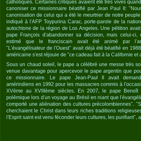
catholiques. Certaines critiques avaient été très vives quan
canoniser ce missionnaire béatifié par Jean Paul II: "No
canonisation de celui qui a été le meurtrier de notre peuple 
indiqué à l'AFP Toypurina Carac, porte-parole de la natio
autochtone de la région de Los Angeles. Une pétition ava
pape François d'abandonner sa décision, mais celui-ci, é
estimé que le franciscain avait été animé par l'
"L'évangélisateur de l'Ouest" avait déjà été béatifié en 1988
américaine s'est réjouie de "ce cadeau fait à la Californie e
Sous un chaud soleil, le pape a célébré une messe très so
venue davantage pour apercevoir le pape argentin que pou
ce missionnaire. Le pape Jean-Paul II avait deman
amérindiens en 1992 pour les massacres commis à l'occasio
XVème au XVIIIème siècles. En 2007, le pape Benoît 
polémique lors d'un voyage au Brésil en niant que l'évangél
comporté une aliénation des cultures précolombiennes". "Sa
cherchaient le Christ dans leurs riches traditions religieus
l'Esprit saint est venu féconder leurs cultures, les purifiant", av