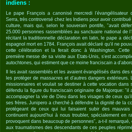
indiens :
Le pape François a canonisé mercredi l'évangélisateur d
Serra, très controversé chez les Indiens pour avoir contribu
culture, mais qui, selon le souverain pontife, "avait défe
25.000 personnes rassemblées au sanctuaire national de l
récitant la traditionnelle déclaration en latin, le pape a dé
espagnol mort en 1784. François avait déclaré qu'il ne pouvai
cette célébration et la ferait donc à Washington. Cette 
première messe de sa visite aux Etats-Unis, s'est accompl
autochtones, qui estiment que ce moine franciscain a d'abord 
Il les avait rassemblés et les avaient évangélisés dans des
les protéger de massacres et d'autres dangers extérieurs. 
missionnaires et voulait se destiner à cette vocation dans
défendu la figure du franciscain originaire de Majorque: "il a
accompagner la vie de Dieu dans les visages de ceux qu'il 
ses frères. Junipero a cherché à défendre la dignité de la
protégeant de ceux qui lui faisaient subir des mauvais
continuent aujourd'hui à nous troubler, spécialement en ra
provoquent dans beaucoup de personnes", a-t-il remarqué, e
aux traumatismes des descendants de ces peuples réprimé