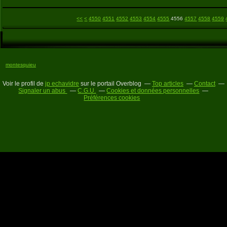
4500
4510
4520
4530
4540
<<
<
4550
4551
4552
4553
4554
4555
4556
4557
4558
4559
montesquieu
Voir le profil de
jp echavidre
sur le portail Overblog
Top articles
Contact
Signaler un abus
C.G.U.
Cookies et données personnelles
Préférences cookies