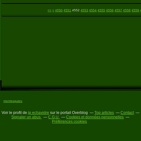
4500
4510
4520
4530
4540
<<
<
4550
4551
4552
4553
4554
4555
4556
4557
4558
4559
montesquieu
Voir le profil de
jp echavidre
sur le portail Overblog
Top articles
Contact
Signaler un abus
C.G.U.
Cookies et données personnelles
Préférences cookies