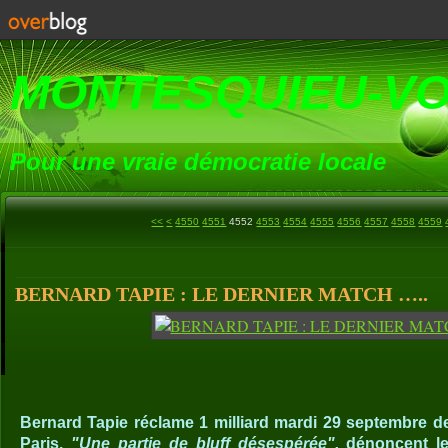
MONTESQUIEU-V
Pour une vraie démocratie locale
4500
4510
4520
4530
4540
<<
<
4550
4551
4552
4553
4554
4555
4556
4557
4558
4559
BERNARD TAPIE : LE DERNIER MATCH …..
Bernard Tapie réclame 1 milliard mardi 29 septembre de
Paris.
"Une partie de bluff désespérée",
dénoncent les