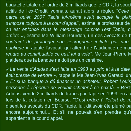
bagatelle totale de l'ordre de 2 milliards que le CDR, la str
actifs de l'ex-Crédit lyonnais, aurait alors à régler.
"Cette
parce qu'en 2007 Tapie lui-même avait accepté le plaf
s'impose toujours à la cour d'appel",
estime le professeur de
on est enfoncé dans le mensonge comme l'est Tapie, m
arrière »
, estime Me William Bourdon, un des avocats de l
contraint de prolonger son escroquerie initiale par une 
publique »
, ajoute l'avocat, qui attend de l'audience de ma
rendre au contribuable ce qu'il lui a volé".
Me Jean-Pierre M
plaidera que la banque ne doit pas un centime.
« La vente d'Adidas s'est faite en 1993 au prix et à la da
était pressé de vendre
», rappelle Me Jean-Yves Garaud, un a
« Et si la banque a dû financer un acheteur, Robert Louis
personne à l'époque ne voulait acheter à ce prix-là.
» Rest
Adidas, vendu 2 milliards de francs par Tapie en 1993, en a 
lors de la cotation en Bourse.
"C'est grâce à l'effort de 
disent les avocats du CDR. Tapie, lui, dit avoir été plumé p
encore aujourd'hui… Et s'il ne pouvait s'en prendre qu
appartient à la cour d'appel.