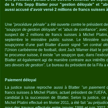
de la Fifa Sepp Blatter pour "gestion déloyale" et "ab
aussi accusé d'avoir versé 2 millions de francs suisses à 
Une
"procédure pénale"
a été ouverte contre le président de
"soupçon de gestion déloyale"
et
"abus de confiance",
avec
suspect de 2 millions de francs suisses à Michel Platin
septembre le ministère public suisse. Le Ministère sui
soupçonne d'une part Blatter d'avoir signé
"un contrat dé
l'Union caribéenne de football, dont Jack Warner était le pré
le procureur suisse, il existe "un soupçon que, dans l'exécu
Blatter ait également agi de manière contraire aux intérêts d
ses devoirs de gestion".
Le bureau du président de la Fifa a 
Paiement déloyal
La justice suisse reproche aussi à Blatter
"un paiement d
francs suisses à Michel Platini, actuel président de l'UEFA, 
candidat à la succession de Blatter. Selon la justice, c
Michel Platini effectué en février 2011, a été fait
"au préjudic
pour des travaux effectués entre janvier 1999 et juin 2002