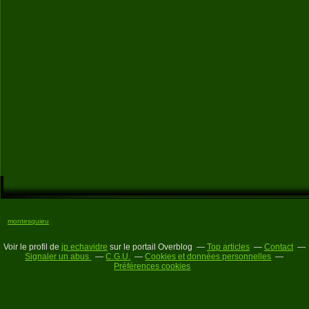
montesquieu
Voir le profil de
jp echavidre
sur le portail Overblog
Top articles
Contact
Signaler un abus
C.G.U.
Cookies et données personnelles
Préférences cookies