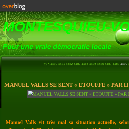
MONTESQUIEU-V
Pour une vraie démocratie locale
4400
4410
4420
4430
4440
4450
4460
4470
<<
<
4480
4481
4482
4483
4484
4485
4486
4487
4488
4489
MANUEL VALLS SE SENT « ETOUFFE » PAR H
Manuel Valls vit très mal sa situation actuelle, sel