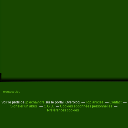
montesquieu
Voir le profil de
jp echavidre
sur le portail Overblog
Top articles
Contact
Signaler un abus
C.G.U.
Cookies et données personnelles
Préférences cookies