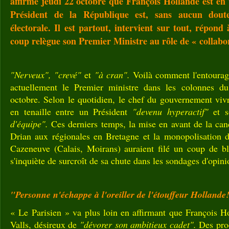
affirme jeudi 22 octobre que François Hollande est en 
Président de la République est, sans aucun dout
électorale. Il est partout, intervient sur tout, répond
coup relègue son Premier Ministre au rôle de « collabo
"Nerveux", "crevé"
et
"à cran".
Voilà comment l'entourag
actuellement le Premier ministre dans les colonnes d
octobre. Selon le quotidien, le chef du gouvernement vivra
en tenaille entre un Président
"devenu hyperactif"
et 
d'équipe".
Ces derniers temps, la mise en avant de la can
Drian aux régionales en Bretagne et la monopolisation 
Cazeneuve (Calais, Moirans) auraient filé un coup de b
s'inquiète de surcroît de sa chute dans les sondages d'opini
"Personne n'échappe à l'oreiller de l'étouffeur Hollande
« Le Parisien » va plus loin en affirmant que François 
Valls, désireux de
"dévorer son ambitieux cadet".
Des proc