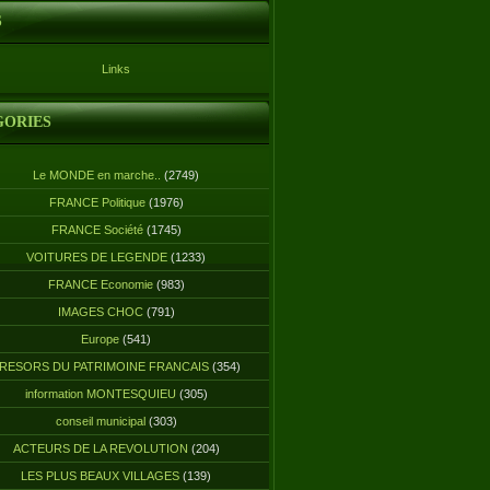
S
Links
GORIES
Le MONDE en marche..
(2749)
FRANCE Politique
(1976)
FRANCE Société
(1745)
VOITURES DE LEGENDE
(1233)
FRANCE Economie
(983)
IMAGES CHOC
(791)
Europe
(541)
RESORS DU PATRIMOINE FRANCAIS
(354)
information MONTESQUIEU
(305)
conseil municipal
(303)
ACTEURS DE LA REVOLUTION
(204)
LES PLUS BEAUX VILLAGES
(139)