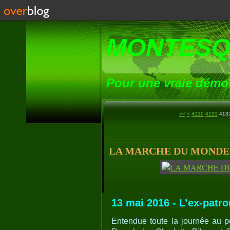
MONTESQ
Pour une vraie démoc
4100
4110
4120
<<
<
4130
4131
413
LA MARCHE DU MONDE (82
13 mai 2016 - L’ex-patr
Entendue toute la journée au pô