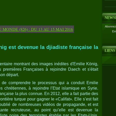
NEWS
Abonnez-
Em
ig est devenue la djiadiste française la
LIENS
ntaire montrant des images inédites d'Emilie König,
s premières Françaises à rejoindre Daech et s'était
son départ.
 de comprendre le processus qui a conduit Emilie
s chrétiennes, à rejoindre l’Etat islamique en Syrie.
rançaise la plus connue. En 2012, elle a fait partie des
ontière turque pour gagner le «Califat». Elle s’est fait
e publié de nombreuses vidéos de propagande, et est
nte recruteuse, au point qu’elle est devenue la
iste noire des terroristes établie par les Etats-Unis.