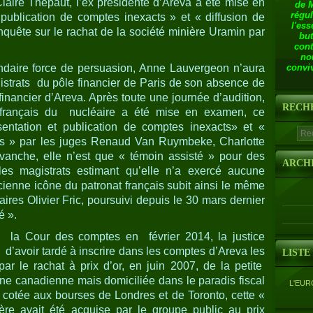
laire Thépaut, l’ex présidente d’Areva a été mise en
de 
régul
publication de comptes inexacts » et « diffusion de
l'ess
nquête sur le rachat de la société minière Uramin par
but
cont
no
ndaire force de persuasion, Anne Lauvergeon n’aura
conviv
istrats du pôle financier de Paris de son absence de
financier d’Areva. Après toute une journée d’audition,
RECH
 français du nucléaire a été mise en examen, ce
ntation et publication de comptes inexacts» et «
ons » par les juges Renaud Van Ruymbeke, Charlotte
evanche, elle n’est que « témoin assisté » pour des
ARCH
es magistrats estimant qu’elle n’a exercé aucune
cienne icône du patronat français subit ainsi le même
aires Olivier Fric, poursuivi depuis le 30 mars dernier
é ».
e la Cour des comptes en février 2014, la justice
 d’avoir tardé à inscrire dans les comptes d’Areva les
LISTE
r le rachat à prix d’or, en juin 2007, de la petite
ne canadienne mais domiciliée dans le paradis fiscal
L'EUR
t cotée aux bourses de Londres et de Toronto, cette «
ière avait été acquise par le groupe public au prix