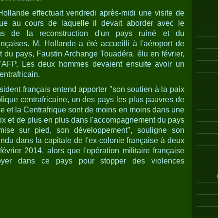
Hollande effectuait vendredi après-midi une visite de
ue au cours de laquelle il devait aborder avec le
ns de la reconstruction d'un pays ruiné et du
çaises. M. Hollande a été accueilli à l'aéroport de
 du pays, Faustin Archange Touadéra, élu en février,
 l'AFP. Les deux hommes devaient ensuite avoir un
entrafricain.
sident français entend apporter "son soutien à la paix
ublique centrafricaine, un des pays les plus pauvres de
nce et la Centrafrique sont de moins en moins dans une
paix et de plus en plus dans l'accompagnement du pays
emise sur pied, son développement", souligne son
endu dans la capitale de l'ex-colonie française à deux
vrier 2014, alors que l'opération militaire française
oyer dans ce pays pour stopper des violences