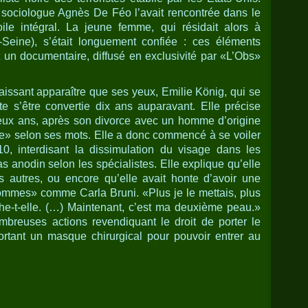
 sociologue Agnès De Féo l’avait rencontrée dans le
ile intégral. La jeune femme, qui résidait alors à
-Seine), s’était longuement confiée : ces éléments
t un documentaire, diffusé en exclusivité par «L’Obs»
aissant apparaître que ses yeux, Emilie König, qui se
te s’être convertie dix ans auparavant. Elle précise
 deux ans, après son divorce avec un homme d’origine
e» selon ses mots. Elle a donc commencé à se voiler
0, interdisant la dissimulation du visage dans les
s anodin selon les spécialistes. Elle explique qu’elle
s autres, ou encore qu’elle avait honte d’avoir une
mes» comme Carla Bruni. «Plus je le mettais, plus
âche-t-elle. (…) Maintenant, c’est ma deuxième peau.»
mbreuses actions revendiquant le droit de porter le
portant un masque chirurgical pour pouvoir entrer au