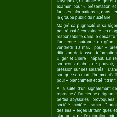
Ruymbeke, Charlotte Bilger et C
examen pour « présentation et 
fausses informations », dans l’e
le groupe public du nucléaire.
Malgré sa pugnacité et sa lége
pas réussi à convaincre les mag
responsabilité dans le désastre 
l’ancienne patronne du géant
vendredi 13 mai, pour « prése
diffusion de fausses informati
Bilger et Claire Thépaut. En r
soupçons d’abus de pouvoir, l
pression sur ses salariés. L’an
sort que son mari, l’homme d’aff
pour « blanchiment et délit d’initi
A la suite d’un signalement d
reproche à l’ancienne dirigeante
pertes abyssales provoquées pa
société minière Uramin. D’origi
des Iles Vierges Britanniques e
start-up » de l’exploration min