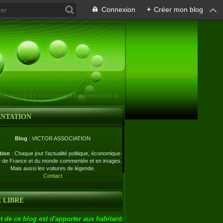
Connexion
+
Créer mon blog
ENTATION
Blog
: VICTOR ASSOCIATION
tion
: Chaque jour l'actualité politique, économique et
e de France et du monde commentée et en images.
Mais aussi les voitures de légende.
Contact
 LIBRE
t de ce blog est d'apporter aux habitants