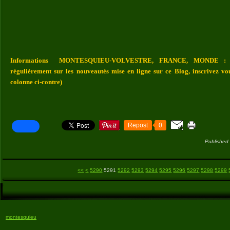
Informations MONTESQUIEU-VOLVESTRE, FRANCE, MONDE : Vou
régulièrement sur les nouveautés mise en ligne sur ce Blog, inscrivez vo
colonne ci-contre)
Repost
0
Published
5200
5210
5220
5230
5240
5250
5260
5270
5280
<<
<
5290
5291
5292
5293
5294
5295
5296
5297
5298
5299
montesquieu