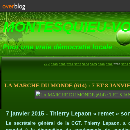
MONTESQUIEU-V
Pour une vraie démocratie locale
5200
5210
5220
5230
5240
5250
<<
<
5260
5261
5262
5263
5264
5265
5266
5267
5268
5269
LA MARCHE DU MONDE (614) : 7 ET 8 JANVIE
7 janvier 2015 - Thierry Lepaon « remet » so
Le
secrétaire général de la CGT, Thierry Lepaon, a 
mandat à la disposition du «parlement» du syndica