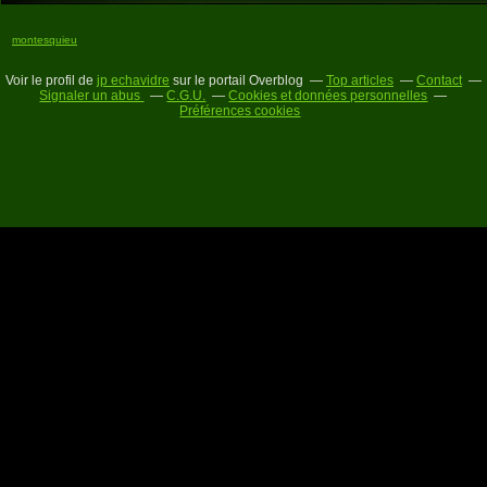
montesquieu
Voir le profil de
jp echavidre
sur le portail Overblog
Top articles
Contact
Signaler un abus
C.G.U.
Cookies et données personnelles
Préférences cookies