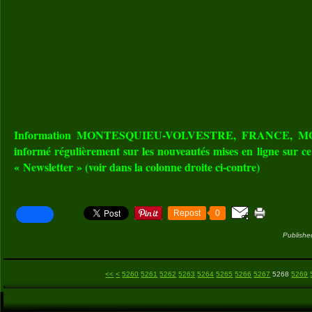
Information MONTESQUIEU-VOLVESTRE, FRANCE, MOND
informé régulièrement sur les nouveautés mises en ligne sur c
« Newsletter » (voir dans la colonne droite ci-contre)
Repost
0
Publishe
5200
5210
5220
5230
5240
5250
<<
<
5260
5261
5262
5263
5264
5265
5266
5267
5268
5269