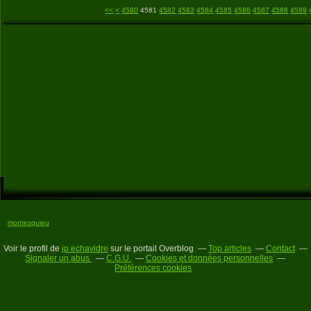
4500
4510
4520
4530
4540
4550
4560
4570
<<
<
4580
4581
4582
4583
4584
4585
4586
4587
4588
4589
montesquieu
Voir le profil de
jp echavidre
sur le portail Overblog
Top articles
Contact
Signaler un abus
C.G.U.
Cookies et données personnelles
Préférences cookies