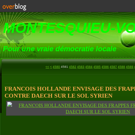
MONTESQUIEU-V
Pour une vraie démocratie locale
4500
4510
4520
4530
4540
4550
4560
4570
<<
<
4580
4581
4582
4583
4584
4585
4586
4587
4588
4589
FRANCOIS HOLLANDE ENVISAGE DES FRAP
CONTRE DAECH SUR LE SOL SYRIEN