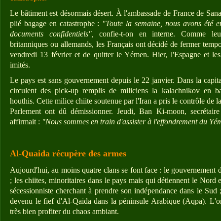
Le bâtiment est désormais désert. À l'ambassade de France de Sanaa
plié bagage en catastrophe :
"Toute la semaine, nous avons été ent
documents confidentiels",
confie-t-on en interne. Comme leu
britanniques ou allemands, les Français ont décidé de fermer temp
vendredi 13 février et de quitter le Yémen. Hier, l'Espagne et le
imités.
Le pays est sans gouvernement depuis le 22 janvier. Dans la capital
circulent des pick-up remplis de miliciens la kalachnikov en ba
houthis. Cette milice chiite soutenue par l'Iran a pris le contrôle de la
Parlement ont dû démissionner. Jeudi, Ban Ki-moon, secrétaire
affirmait :
"Nous sommes en train d'assister à l'effondrement du Yé
Al-Quaida récupère des armes
Aujourd'hui, au moins quatre clans se font face : le gouvernement 
; les chiites, minoritaires dans le pays mais qui détiennent le Nord
sécessionniste cherchant à prendre son indépendance dans le Sud ; 
devenu le fief d'Al-Qaida dans la péninsule Arabique (Aqpa). L'org
très bien profiter du chaos ambiant.