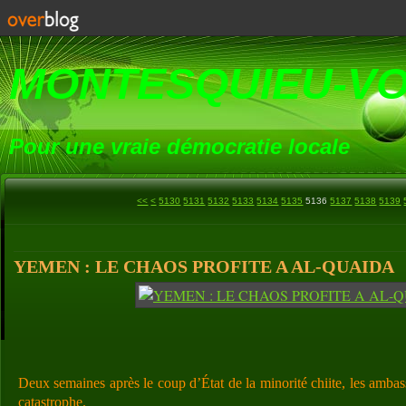
MONTESQUIEU-V
Pour une vraie démocratie locale
5100
5110
5120
<<
<
5130
5131
5132
5133
5134
5135
5136
5137
5138
5139
YEMEN : LE CHAOS PROFITE A AL-QUAIDA
Deux semaines après le coup d’État de la minorité chiite, les amba
catastrophe.