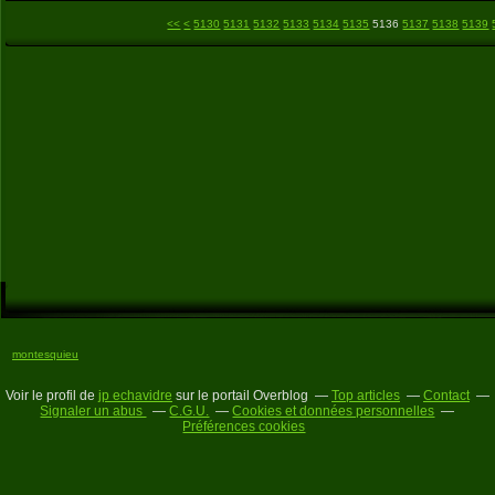
5100
5110
5120
<<
<
5130
5131
5132
5133
5134
5135
5136
5137
5138
5139
montesquieu
Voir le profil de
jp echavidre
sur le portail Overblog
Top articles
Contact
Signaler un abus
C.G.U.
Cookies et données personnelles
Préférences cookies