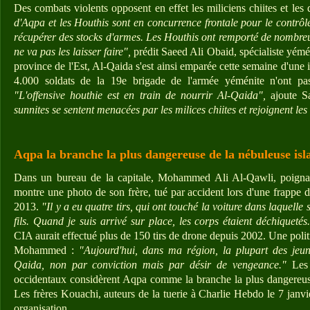
Des combats violents opposent en effet les miliciens chiites et les 
d'Aqpa et les Houthis sont en concurrence frontale pour le contrôle
récupérer des stocks d'armes. Les Houthis ont remporté de nombreu
ne va pas les laisser faire",
prédit Saeed Ali Obaid, spécialiste yémé
province de l'Est, Al-Qaida s'est ainsi emparée cette semaine d'une 
4.000 soldats de la 19e brigade de l'armée yéménite n'ont pas 
"L'offensive houthie est en train de nourrir Al-Qaida",
ajoute S
sunnites se sentent menacées par les milices chiites et rejoignent les 
Aqpa la branche la plus dangereuse de la nébuleuse is
Dans un bureau de la capitale, Mohammed Ali Al-Qawli, poignard 
montre une photo de son frère, tué par accident lors d'une frappe 
2013.
"Il y a eu quatre tirs, qui ont touché la voiture dans laquelle
fils. Quand je suis arrivé sur place, les corps étaient ­déchiquetés
CIA aurait effectué plus de 150 tirs de drone depuis 2002. Une polit
Mohammed :
"Aujourd'hui, dans ma région, la plupart des jeun
Qaida, non par conviction mais par désir de vengeance."
Les 
occidentaux considèrent Aqpa comme la branche la plus dangereus
Les frères Kouachi, auteurs de la tuerie à Charlie Hebdo le 7 janvie
organisation.