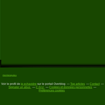
montesquieu
Voir le profil de
jp echavidre
sur le portail Overblog
Top articles
Contact
Signaler un abus
C.G.U.
Cookies et données personnelles
Préférences cookies