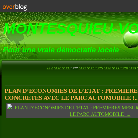
MONTESQUIEU-V
Pour une vraie démocratie locale
5100
5110
<<
<
5120
5121
5122
5123
5124
5125
5126
5127
5128
5129
PLAN D’ECONOMIES DE L’ETAT : PREMIER
CONCRETES AVEC LE PARC AUTOMOBILE !..