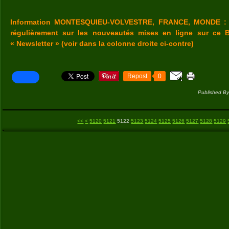
Information MONTESQUIEU-VOLVESTRE, FRANCE, MONDE : V
régulièrement sur les nouveautés mises en ligne sur ce B
« Newsletter » (voir dans la colonne droite ci-contre)
Repost
0
Published By
5100
5110
<<
<
5120
5121
5122
5123
5124
5125
5126
5127
5128
5129