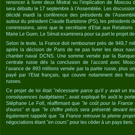
renoncer à livrer deux Mistral vu l'implication de Moscou 
sera débattu le 17 septembre à l'Assemblée. Les discussion
décidé mardi la conférence des présidents de l'Assemblé
autour du président Claude Bartolone (PS), les présidents d
commissions, ainsi que le secrétaire d'Etat aux Relations
Marie Le Guen. Le Sénat examinera pour sa part le projet de 
Selon le texte, la France doit rembourser près de 949,7 mi
après la décision de Paris de ne pas livrer les deux nav
chantier naval DCNS. Une somme versée par la Banque
centrale russe dès la conclusion de l'accord avec Mosco
l'avance de 893 millions versée par la partie russe, plus u
payé par l'Etat français, qui couvre notamment des frai
russes.
Ce projet de loi était
"nécessaire parce qu'il y avait un tra
conséquences budgétaires",
avait expliqué fin août le por
Stéphane Le Foll, réaffirmant que
"le coût pour la France e
d'euros"
et que
"le chiffre précis sera présenté devant le
également rappelé que
"la France retrouve la pleine propr
négociations étant
"en cours"
pour les céder à un pays tiers.