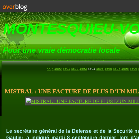
MONTESQUIEU-V
Pour une vraie démocratie locale
4500
4510
4520
4530
4540
4550
4560
4570
4580
<<
<
4590
4591
4592
4593
4594
4595
4596
4597
4598
4599
MISTRAL : UNE FACTURE DE PLUS D’UN MI
Le secrétaire général de la Défense et de la Sécurité 
Gautier, a indiqué mardi 8 septembre dernier, lors d'a