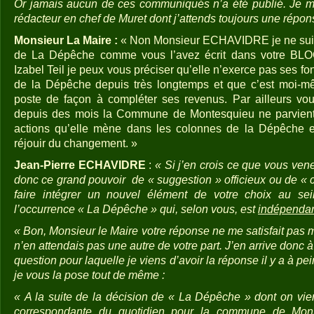
Or jamais aucun de ces communiqués n’a été publié. Je m’
rédacteur en chef de Muret dont j’attends toujours une répon
Monsieur La Maire :
« Non Monsieur ECHAVIDRE je ne suis 
de La Dépêche comme vous l’avez écrit dans votre BLO
Izabel Teil je peux vous préciser qu’elle n’exerce pas ses f
de la Dépêche depuis très longtemps et que c’est moi-mê
poste de façon à compléter ses revenus. Par ailleurs vo
depuis des mois la Commune de Montesquieu ne parvient p
actions qu’elle mène dans les colonnes de la Dépêche e
réjouir du changement. »
Jean-Pierre ECHAVIDRE
:
« Si j’en crois ce que vous ven
donc ce grand pouvoir de « suggestion » officieux ou de « co
faire intégrer un nouvel élément de votre choix au sei
l’occurrence « La Dépêche » qui, selon vous, est
indépendan
« Bon, Monsieur le Maire votre réponse ne me satisfait pas ma
n’en attendais pas une autre de votre part. J’en arrive donc 
question pour laquelle je viens d’avoir la réponse il y a à pe
je vous la pose tout de même :
« A la suite de la décision de « La Dépêche » dont on vien
correspondante du quotidien pour la commune de Mont