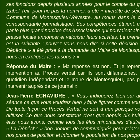
ses fonctions depuis plusieurs années pour le compte du 
Izabel Teil, pour ne pas la nommer, a été « interdite de séjou
Commune de Montesquieu-Volvestre, au moins dans le ca
correspondante journalistique. Ses compétences étaient, m
par le plus grand nombre des Associations qui pouvaient ainsi
presse locale annoncer et valoriser leurs activités. La prem
est la suivante : pouvez vous nous dire si cette décision
Dépêche » a été prise à la demande du Maire de Montesqui
nous en expliquer les raisons ? »
Réponse du Maire :
« Ma réponse est non. Et je repren
intervention au Procès verbal car ils sont diffamatoire
quotidien indépendant et le maire de Montesquieu, pas pl
intervenir auprès de ce journal »
Jean-Pierre ECHAVIDRE :
« Vous indiquerez bien sur a
séance ce que vous voudrez bien y faire figurer comme vous
De toute façon ce Procès Verbal ne sert à rien puisque vo
diffuser. Ce que nous constatons c’est que depuis dix h
élus nous avons, comme tous les élus minoritaires d’au
« La Dépêche » bon nombre de communiqués pour relater no
nos prises de position et informer la population de nos prop