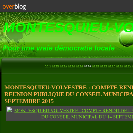
MONTESQUIEU-V
Pour une vraie démocratie locale
4500
4510
4520
4530
4540
4550
<<
<
4560
4561
4562
4563
4564
4565
4566
4567
4568
4569
MONTESQUIEU-VOLVESTRE : COMPTE REND
REUNION PUBLIQUE DU CONSEIL MUNICIPA
SEPTEMBRE 2015