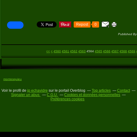
Repost
0
Published By
4500
4510
4520
4530
4540
4550
<<
<
4560
4561
4562
4563
4564
4565
4566
4567
4568
4569
montesquieu
Voir le profil de
jp echavidre
sur le portail Overblog
Top articles
Contact
Signaler un abus
C.G.U.
Cookies et données personnelles
Préférences cookies