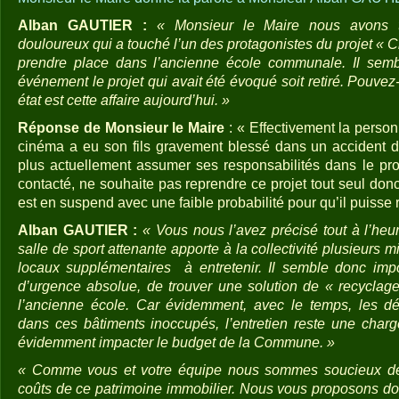
Alban GAUTIER :
« Monsieur le Maire nous avons t
douloureux qui a touché l’un des protagonistes du projet « C
prendre place dans l’ancienne école communale. Il sembl
événement le projet qui avait été évoqué soit retiré. Pouve
état est cette affaire aujourd’hui. »
Réponse de Monsieur le Maire
: « Effectivement la person
cinéma a eu son fils gravement blessé dans un accident de
plus actuellement assumer ses responsabilités dans le proj
contacté, ne souhaite pas reprendre ce projet tout seul donc
est en suspend avec une faible probabilité pour qu’il puisse
Alban GAUTIER :
« Vous nous l’avez précisé tout à l’heur
salle de sport attenante apporte à la collectivité plusieurs m
locaux supplémentaires à entretenir. Il semble donc impo
d’urgence absolue, de trouver une solution de « recyclag
l’ancienne école. Car évidemment, avec le temps, les dég
dans ces bâtiments inoccupés, l’entretien reste une charg
évidemment impacter le budget de la Commune. »
« Comme vous et votre équipe nous sommes soucieux de
coûts de ce patrimoine immobilier. Nous vous proposons do