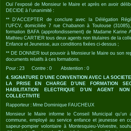
Ouï l’exposé de Monsieur le Maire et après en avoir délib
DECIDE à l’unanimité :
** D’ACCEPTER de conclure avec la Délégation Régi
l’UFCV, domiciliée 7 rue Chabanon à Toulouse (31085),
formation BAFA (approfondissement) de Madame Karine
Mathieu CARTIER tous deux agents non titulaires de la collec
Enfance et Jeunesse, aux conditions fixées ci-dessus ;
** DE DONNER tout pouvoir à Monsieur le Maire ou son rep
documents relatifs à ces formations.
Pour : 23 Contre : 0 Abstention : 0
4. SIGNATURE D’UNE CONVENTION AVEC LA SOCIET
LA PRISE EN CHARGE D’UNE FORMATION SEC
HABILITATION ELECTRIQUE D’UN AGENT NO
COLLECTIVITE
Rapporteur : Mme Dominique FAUCHEUX
Monsieur le Maire informe le Conseil Municipal qu’un a
commune, employé au service enfance et jeunesse en cont
sapeur-pompier volontaire à Montesquieu-Volvestre, souha