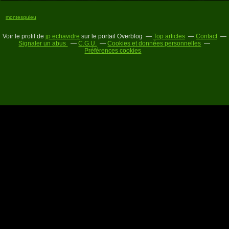
montesquieu
Voir le profil de
jp echavidre
sur le portail Overblog
Top articles
Contact
Signaler un abus
C.G.U.
Cookies et données personnelles
Préférences cookies