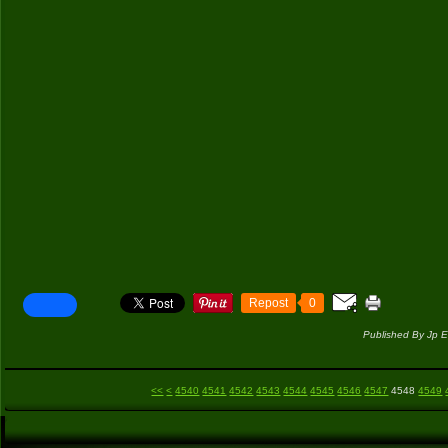
Repost
0
Published By Jp E
4500
4510
4520
4530
<<
<
4540
4541
4542
4543
4544
4545
4546
4547
4548
4549