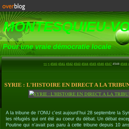
MONTESQUIEU-V
Pour une vraie démocratie locale
4500
4510
4520
4530
<<
<
4540
4541
4542
4543
4544
4545
4546
4547
4548
4549
SYRIE : L'HISTOIRE EN DIRECT A LA TRIBU
A la tribune de l’ONU c’est aujourd’hui 28 septembre la Syr
les réfugiés qui ont été au coeur du débat. Un débat exce
Poutine qui n’avait pas paru à cette tribune depuis 10 an