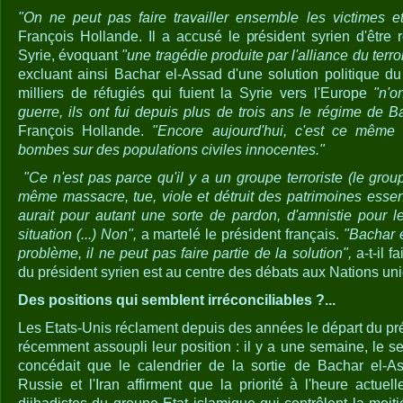
"On ne peut pas faire travailler ensemble les victimes et
François Hollande. Il a accusé le président syrien d'êtr
Syrie, évoquant
"une tragédie produite par l'alliance du terro
excluant ainsi Bachar el-Assad d'une solution politique du
milliers de réfugiés qui fuient la Syrie vers l'Europe
"n'o
guerre, ils ont fui depuis plus de trois ans le régime de B
François Hollande.
"Encore aujourd'hui, c'est ce même
bombes sur des populations civiles innocentes."
"Ce n'est pas parce qu'il y a un groupe terroriste (le group
même massacre, tue, viole et détruit des patrimoines essent
aurait pour autant une sorte de pardon, d'amnistie pour l
situation (...) Non",
a martelé le président français.
"Bachar e
problème, il ne peut pas faire partie de la solution",
a-t-il fa
du président syrien est au centre des débats aux Nations uni
Des positions qui semblent irréconciliables ?...
Les Etats-Unis réclament depuis des années le départ du prés
récemment assoupli leur position : il y a une semaine, le se
concédait que le calendrier de la sortie de Bachar el-As
Russie et l'Iran affirment que la priorité à l'heure actuell