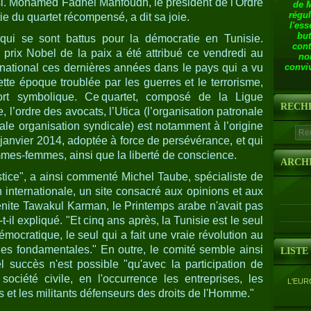
si. Mohamed Fadhel Mahfoudh, le président de l'Ordre
de 
régul
tie du quartet récompensé, a dit sa joie.
l'ess
but
qui se sont battus pour la démocratie en Tunisie.
cont
e prix Nobel de la paix a été attribué ce vendredi au
no
national ces dernières années dans le pays qui a vu
conviv
tte époque troublée par les guerres et le terrorisme,
rt symbolique. Ce quartet, composé de la Ligue
RECH
 l’ordre des avocats, l’Utica (l’organisation patronale
pale organisation syndicale) est notamment à l’origine
 janvier 2014, adoptée à force de persévérance, et qui
mmes-femmes, ainsi que la liberté de conscience.
ARCH
stice", a ainsi commenté Michel Taube, spécialiste de
n internationale, un site consacré aux opinions et aux
ménite Tawakul Karman, le Printemps arabe n'avait pas
il expliqué. "Et cinq ans après, la Tunisie est le seul
émocratique, le seul qui a fait une vraie révolution au
s fondamentales." En outre, le comité semble ainsi
LISTE
 succès n'est possible "qu'avec la participation de
ociété civile, en l'occurrence les entreprises, les
L'EUR
s et les militants défenseurs des droits de l'Homme."