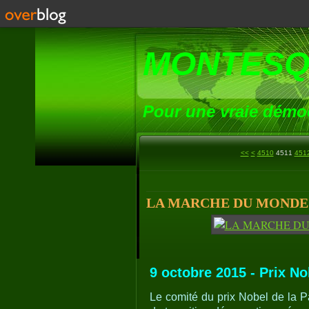
MONTESQ
Pour une vraie démoc
4500
<<
<
4510
4511
451
LA MARCHE DU MONDE (7
9 octobre 2015 - Prix No
Le comité du prix Nobel de la P