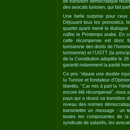
de transition démocratique réus
des avocats tunisien, qui fait par
Une belle surprise pour ceux 
Déjouant tous les pronostics, l
quartet ayant mené le dialogue 
naître le Printemps arabe. En ce
cette récompense est donc fo
tunisienne des droits de l’homme,
tunisienne) et l’UGTT (la princi
de la Constitution adoptée le 26
garantit notamment la parité ho
Ce prix "répare une double inju
la Tunisie et fondateur d'Opinio
libertés. "Car mis à part la Yé
encore été récompensé", nous a-t-
pays qui a réussi sa transition d
niveau des normes démocratique
transmettre un message : un tel
toutes les composantes de la s
syndicats de salariés, les avocat