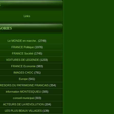
S
Links
GORIES
Le MONDE en marche..
(2749)
FRANCE Politique
(1976)
FRANCE Société
(1745)
VOITURES DE LEGENDE
(1233)
FRANCE Economie
(983)
IMAGES CHOC
(791)
Europe
(541)
RESORS DU PATRIMOINE FRANCAIS
(354)
information MONTESQUIEU
(305)
conseil municipal
(303)
ACTEURS DE LA REVOLUTION
(204)
LES PLUS BEAUX VILLAGES
(139)