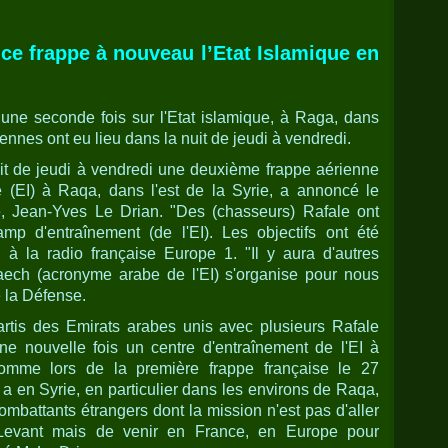
nce frappe à nouveau l’Etat Islamique en
une seconde fois sur l'Etat islamique, à Raga, dans
iennes ont eu lieu dans la nuit de jeudi à vendredi.
it de jeudi à vendredi une deuxième frappe aérienne
e (EI) à Raqa, dans l'est de la Syrie, a annoncé le
e, Jean-Yves Le Drian. "Des (chasseurs) Rafale ont
p d'entraînement (de l'EI). Les objectifs ont été
n à la radio française Europe 1. "Il y aura d'autres
Daech (acronyme arabe de l'EI) s'organise pour nous
e la Défense.
artis des Emirats arabes unis avec plusieurs Rafale
e nouvelle fois un centre d'entraînement de l'EI à
 comme lors de la première frappe française le 27
a en Syrie, en particulier dans les environs de Raqa,
mbattants étrangers dont la mission n'est pas d'aller
Levant mais de venir en France, en Europe pour