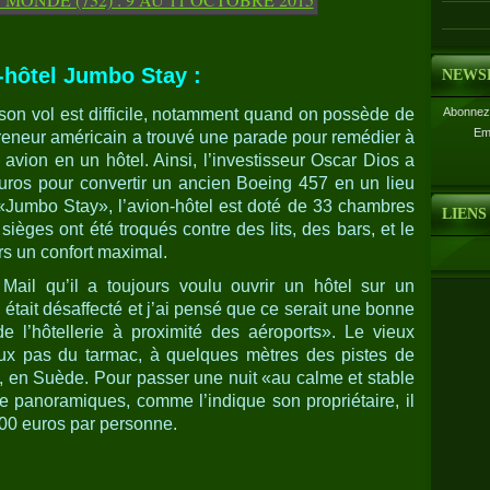
n-hôtel Jumbo Stay :
NEWS
on vol est difficile, notamment quand on possède de
Abonnez-
Em
eneur américain a trouvé une parade pour remédier à
 avion en un hôtel. Ainsi, l’investisseur Oscar Dios a
uros pour convertir un ancien Boeing 457 en un lieu
«Jumbo Stay», l’avion-hôtel est doté de 33 chambres
LIENS
sièges ont été troqués contre des lits, des bars, et le
urs un confort maximal.
Mail qu’il a toujours voulu ouvrir un hôtel sur un
n était désaffecté et j’ai pensé que ce serait une bonne
e l’hôtellerie à proximité des aéroports». Le vieux
eux pas du tarmac, à quelques mètres des pistes de
, en Suède. Pour passer une nuit «au calme et stable
ue panoramiques, comme l’indique son propriétaire, il
00 euros par personne.