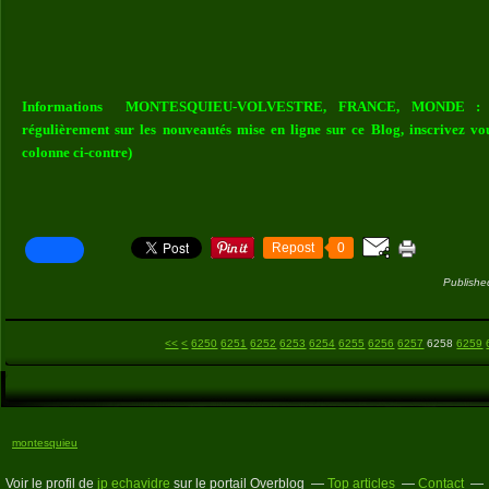
Informations MONTESQUIEU-VOLVESTRE, FRANCE, MONDE : Vou
régulièrement sur les nouveautés mise en ligne sur ce Blog, inscrivez vo
colonne ci-contre)
Repost
0
Publishe
6200
6210
6220
6230
6240
<<
<
6250
6251
6252
6253
6254
6255
6256
6257
6258
6259
montesquieu
Voir le profil de
jp echavidre
sur le portail Overblog
Top articles
Contact