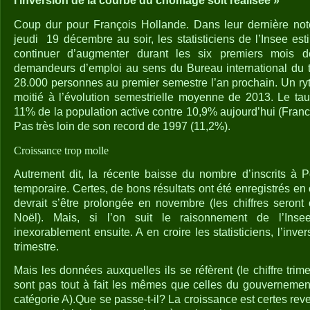
l’inversion de la courbe du chômage soit réalisée »
Coup dur pour François Hollande. Dans leur dernière not
jeudi
19 décembre au soir, les statisticiens de l’Insee e
continuer d’augmenter durant les six premiers mois
demandeurs d’emploi au sens du Bureau international du tr
28.000 personnes au premier semestre l’an prochain. Un ryt
moitié à l’évolution semestrielle moyenne de 2013. Le ta
11% de la population active contre 10,9% aujourd’hui (Fran
Pas très loin de son record de 1997 (11,2%).
Croissance trop molle
Autrement dit, la récente baisse du nombre d’inscrits à 
temporaire. Certes, de bons résultats ont été enregistrés en 
devrait s’être prolongée en novembre (les chiffres seron
Noël). Mais, si l’on suit le raisonnement de l’Inse
inexorablement ensuite. A en croire les statisticiens, l’invers
trimestre.
Mais les données auxquelles ils se réfèrent (le chiffre trim
sont pas tout à fait les mêmes que celles du gouvernement
catégorie A).Que se passe-t-il? La croissance est certes reve