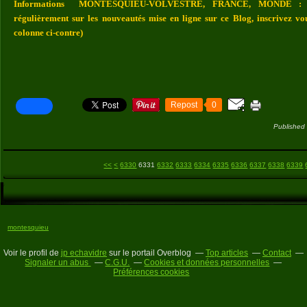
Informations MONTESQUIEU-VOLVESTRE, FRANCE, MONDE : Vou
régulièrement sur les nouveautés mise en ligne sur ce Blog, inscrivez vo
colonne ci-contre)
Repost
0
Published
6300
6310
6320
<<
<
6330
6331
6332
6333
6334
6335
6336
6337
6338
6339
montesquieu
Voir le profil de
jp echavidre
sur le portail Overblog
Top articles
Contact
Signaler un abus
C.G.U.
Cookies et données personnelles
Préférences cookies