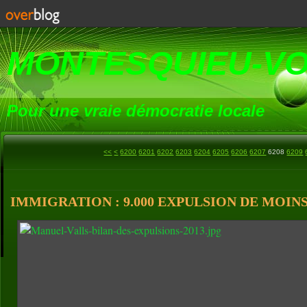
MONTESQUIEU-V
Pour une vraie démocratie locale
<<
<
6200
6201
6202
6203
6204
6205
6206
6207
6208
6209
IMMIGRATION : 9.000 EXPULSION DE MOINS E