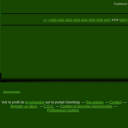
Published
<<
<
6200
6201
6202
6203
6204
6205
6206
6207
6208
6209
montesquieu
Voir le profil de
jp echavidre
sur le portail Overblog
Top articles
Contact
Signaler un abus
C.G.U.
Cookies et données personnelles
Préférences cookies