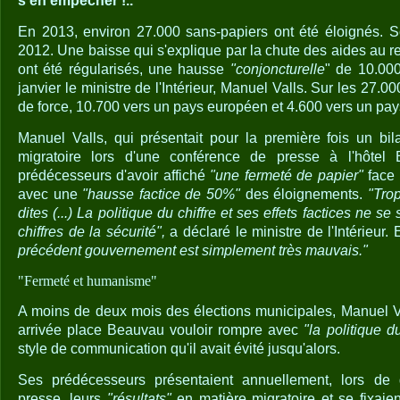
s’en empêcher !..
En 2013, environ 27.000 sans-papiers ont été éloignés. S
2012. Une baisse qui s'explique par la chute des aides au r
ont été régularisés, une hausse
"conjoncturelle
" de 10.00
janvier le ministre de l'Intérieur, Manuel Valls. Sur les 27.0
de force, 10.700 vers un pays européen et 4.600 vers un pa
Manuel Valls, qui présentait pour la première fois un bila
migratoire lors d'une conférence de presse à l'hôte
prédécesseurs d'avoir affiché
"une fermeté de papier"
face 
avec une
"hausse factice de 50%"
des éloignements.
"Trop
dites (...) La politique du chiffre et ses effets factices ne s
chiffres de la sécurité",
a déclaré le ministre de l'Intérieur. E
précédent gouvernement est simplement très mauvais."
"Fermeté et humanisme"
A moins de deux mois des élections municipales, Manuel Val
arrivée place Beauvau vouloir rompre avec
"la politique du
style de communication qu'il avait évité jusqu'alors.
Ses prédécesseurs présentaient annuellement, lors de
presse, leurs
"résultats"
en matière migratoire et se fixaie