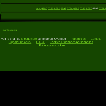
6700
6710
6720
6730
6740
6750
6760
6770
6780
<<
<
6790
6791
6792
6793
6794
6795
6796
6797
6798
6799
montesquieu
Voir le profil de
jp echavidre
sur le portail Overblog
Top articles
Contact
Signaler un abus
C.G.U.
Cookies et données personnelles
Préférences cookies