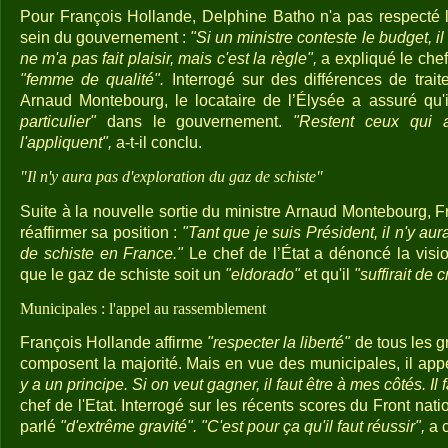
Pour François Hollande, Delphine Batho n'a pas respecté
sein du gouvernement :
"Si un ministre conteste le budget, il
ne m'a pas fait plaisir, mais c'est la règle",
a expliqué le chef
"femme de qualité".
Interrogé sur des différences de trai
Arnaud Montebourg, le locataire de l’Élysée a assuré qu'
particulier"
dans le gouvernement.
"Restent ceux qui 
l'appliquent",
a-t-il conclu.
"Il n'y aura pas d'exploration du gaz de schiste"
Suite à la nouvelle sortie du ministre Arnaud Montebourg, 
réaffirmer sa position :
"Tant que je suis Président, il n'y au
de schiste en France."
Le chef de l’État a dénoncé la visi
que le gaz de schiste soit un
"eldorado"
et qu'il
"suffirait de 
Municipales : l'appel au rassemblement
François Hollande affirme
"respecter la liberté"
de tous les g
composent la majorité. Mais en vue des municipales, il ap
y a un principe. Si on veut gagner, il faut être à mes côtés. Il 
chef de l'Etat. Interrogé sur les récents scores du Front nation
parlé
"d'extrême gravité". "C'est pour ça qu'il faut réussir",
a c