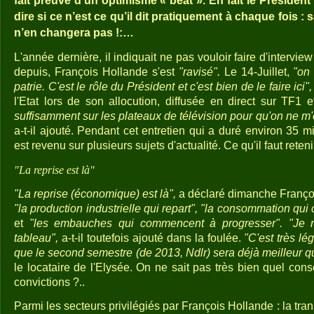
fait preuve d’un optimisme « béat ». En fait le Président
dire si ce n’est ce qu’il dit pratiquement à chaque fois : sa
n’en changera pas !:…
L'année dernière, il indiquait ne pas vouloir faire d'intervie
depuis, François Hollande s'est
"ravisé".
Le 14-Juillet,
"on 
patrie. C'est le rôle du Président et c'est bien de le faire ici",
l'Etat lors de son allocution, diffusée en direct sur TF1
suffisamment sur les plateaux de télévision pour qu'on ne m'
a-t-il ajouté. Pendant cet entretien qui a duré environ 35 
est revenu sur plusieurs sujets d'actualité. Ce qu'il faut reteni
"La reprise est là"
"La reprise (économique) est là",
a déclaré dimanche Franço
"la production industrielle qui repart", "la consommation qui 
et
"les embauches qui commencent à progresser". "Je n
tableau",
a-t-il toutefois ajouté dans la foulée.
"C'est très lé
que le second semestre (de 2013, Ndlr) sera déjà meilleur qu
le locataire de l'Elysée. On ne sait pas très bien quel conse
convictions ?..
Parmi les secteurs privilégiés par François Hollande : la tran