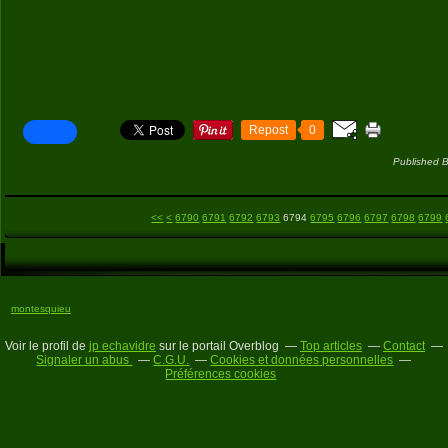
Repost
0
Published B
6700
6710
6720
6730
6740
6750
6760
6770
6780
<<
<
6790
6791
6792
6793
6794
6795
6796
6797
6798
6799
montesquieu
Voir le profil de
jp echavidre
sur le portail Overblog
Top articles
Contact
Signaler un abus
C.G.U.
Cookies et données personnelles
Préférences cookies