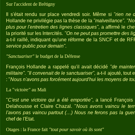
Sur l'accident de Brétigny
Il s'était rendu sur place vendredi soir. Même si
"rien ne d
Hollande ne privilégie pas la thèse de la
"malveillance". "N
plus pour
l'entretien des lignes classiques",
a affirmé le chef
la priorité sur les Intercités.
"On ne peut pas promettre des li
a-t-il raillé, indiquant qu'une réforme de la SNCF et de RFF
service public pour demain".
"Sanctuariser"
le budget de la Défense
François Hollande a rappelé qu'il avait décidé
"de mainten
militaire".
"Il convenait de le sanctuariser",
a-t-il ajouté, tout
: "
Nous n'avons pas forcément aujourd'hui les moyens de tout 
La "
victoire"
au Mali
"
C'est une victoire qui a été emportée",
a lancé François 
Delahousse et Claire Chazal. "
Nous avons vaincu le ter
l'avons pas vaincu partout (…) Nous ne ferons pas la guerr
chef de l'Etat.
Otages : la France fait
"tout pour savoir où ils sont"