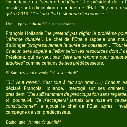
l'importance du "
sérieux budgétaire".
Le président de la R
insisté, sur la diminution du budget de l’État :
"Il y aura m
qu'en 2013. C'est un effort historique d'économies."
Une
"réforme durable"
sur les retraites
François Hollande
"ne prétend pas régler le problème pour
"réforme durable".
Le chef de l’État a rappelé une nouvell
d'allonger
"progressivement la durée de cotisation". "Tout l
Chacun sera appelé à l'effort selon les ressources dont il p
Président, qui ne veut pas
"faire une réforme pour quelqu
ardoises"
comme certains de ses prédécesseurs.
Si Sarkozy veut revenir,
"c'est son droit"
"S'il veut revenir, c'est tout à fait son droit (…) Chacun es
déclaré François Hollande, interrogé sur ses craintes 
président.
"J'ai suffisamment de préoccupation sans regarder
t-il poursuivi.
"Je n'accepterai jamais une mise en cause 
constitutionnel"
, a ajouté le chef de l’État, après l'inv
campagne de son prédécesseur.
Batho, une
"femme de qualité"