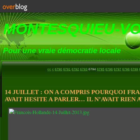
MONTESQUIEU-V
Pour une vraie démocratie locale
6700
6710
6720
6730
6740
6750
6760
6770
6780
<<
<
6790
6791
6792
6793
6794
6795
6796
6797
6798
6799
14 JUILLET : ON A COMPRIS POURQUOI F
AVAIT HESITE A PARLER… IL N’AVAIT RIEN A D