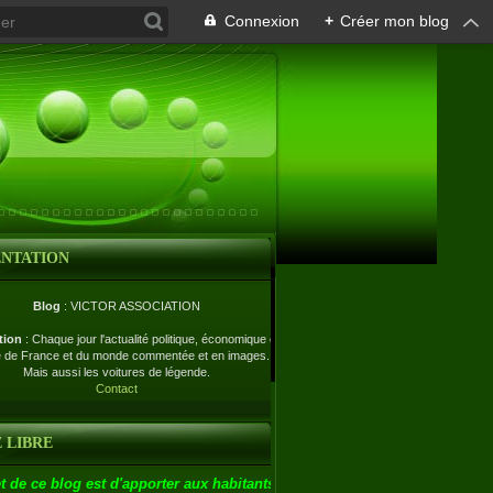
Connexion
+
Créer mon blog
ENTATION
Blog
: VICTOR ASSOCIATION
tion
: Chaque jour l'actualité politique, économique et
e de France et du monde commentée et en images.
Mais aussi les voitures de légende.
Contact
 LIBRE
t de ce blog est d'apporter aux habitants