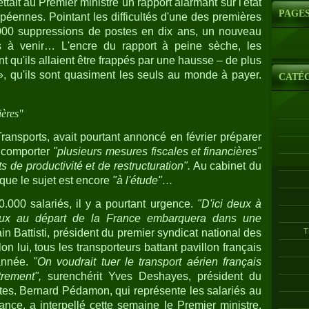
ttait au Premier ministre un rapport alarmant sur l'état
PAGE
ennes. Pointant les difficultés d'une des premières
0.000 suppressions de postes en dix ans, un nouveau
s à venir… L'encre du rapport à peine sèche, les
t qu'ils allaient être frappés par une hausse – de plus
, qu'ils sont quasiment les seuls au monde à payer.
CATÉ
ières"
 Transports, avait pourtant annoncé en février préparer
t comporter
"plusieurs mesures fiscales et financières"
rts de productivité et de restructuration".
Au cabinet du
que le sujet est encore
"à l'étude"…
0.000 salariés, il y a pourtant urgence.
"D'ici deux à
eux au départ de la France embarquera dans une
T
in Battisti, président du premier syndicat national des
on lui, tous les transporteurs battant pavillon français
 année.
"On voudrait tuer le transport aérien français
rement",
surenchérit Yves Deshayes, président du
otes. Bernard Pédamon, qui représente les salariés au
rance, a interpellé cette semaine le Premier ministre.