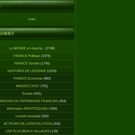
S
Links
GORIES
Le MONDE en marche..
(2749)
FRANCE Politique
(1976)
FRANCE Société
(1745)
VOITURES DE LEGENDE
(1233)
FRANCE Economie
(983)
IMAGES CHOC
(791)
Europe
(541)
RESORS DU PATRIMOINE FRANCAIS
(354)
information MONTESQUIEU
(305)
conseil municipal
(303)
ACTEURS DE LA REVOLUTION
(204)
LES PLUS BEAUX VILLAGES
(139)