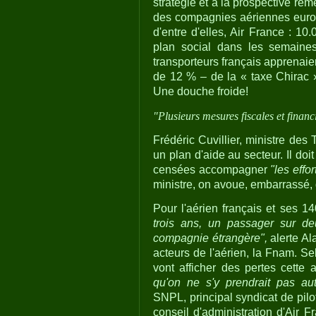
stratégie et à la prospective reme
des compagnies aériennes europé
d'entre d'elles, Air France : 1
plan social dans les semaine
transporteurs français apprenaien
de 12 % – de la « taxe Chirac »
Une douche froide!
"Plusieurs mesures fiscales et financ
Frédéric Cuvillier, ministre des
un plan d'aide au secteur. Il doi
censées accompagner
"les effo
ministre, on avoue, embarrassé, 
Pour l'aérien français et ses 14
trois ans, un passager sur d
compagnie étrangère",
alerte Ala
acteurs de l'aérien, la Fnam. Sel
vont afficher des pertes cette
qu'on ne s'y prendrait pas aut
SNPL, principal syndicat de pil
conseil d'administration d'Air F