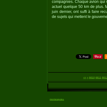
compagnies. Chaque avion qui su
actuel quelque 50 km de plus. M
juin dernier, ont suffi à faire r
de sujets qui mettent le gouvern
6600
<<
<
6610
6611
661
montesquieu