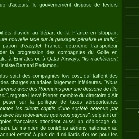
p d'acteurs, le gouvernement dispose de leviers
billets d'avion au départ de la France en stoppant
ute nouvelle taxe sur le passager pénalise le trafic",
, patron d'easyJet France, deuxième transporteur
brider la progression des compagnies du Golfe en
rafic à Emirates ou à Qatar Airways.
"Ils n'achèteront
insiste Bernard Pédamon.
plus strict des compagnies low cost, qui taillent des
des charges salariales largement inférieures.
"Nous
rrence avec des Roumains pour une desserte de l'île
ser",
regrette Hervé Pierret, membre du directoire d'Air
i peser sur la politique de taxes aéroportuaires
mmes les clients captifs d'une société détenue par
des avec les redevances que nous payons",
se plaint un
gnies françaises attendent aussi un déblocage du
péen. Le maintien de contrôles aériens nationaux au
annuel estimé à plus de 4 milliards d'euros pour les