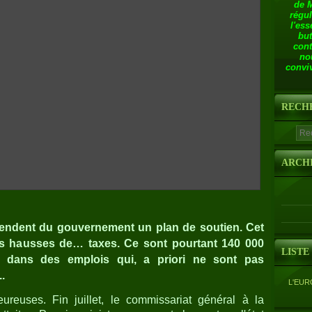
de 
régul
l'ess
but
cont
no
conviv
RECH
ARCH
ttendent du gouvernement un plan de soutien. Cet
 des hausses de… taxes. Ce sont pourtant 140 000
LISTE
s dans des emplois qui, a priori ne sont pas
..
L'EUR
ureuses. Fin juillet, le commissariat général à la