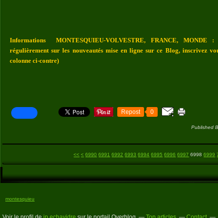
Informations MONTESQUIEU-VOLVESTRE, FRANCE, MONDE : Vou
régulièrement sur les nouveautés mise en ligne sur ce Blog, inscrivez vo
colonne ci-contre)
Repost
0
Published B
6900
6910
6920
6930
6940
6950
6960
6970
6980
<<
<
6990
6991
6992
6993
6994
6995
6996
6997
6998
6999
montesquieu
Voir le profil de
jp echavidre
sur le portail Overblog
Top articles
Contact