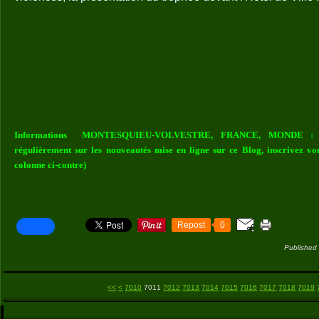
Informations MONTESQUIEU-VOLVESTRE, FRANCE, MONDE : Vou
régulièrement sur les nouveautés mise en ligne sur ce Blog, inscrivez vo
colonne ci-contre)
Repost
0
Published
7000
<<
<
7010
7011
7012
7013
7014
7015
7016
7017
7018
7019