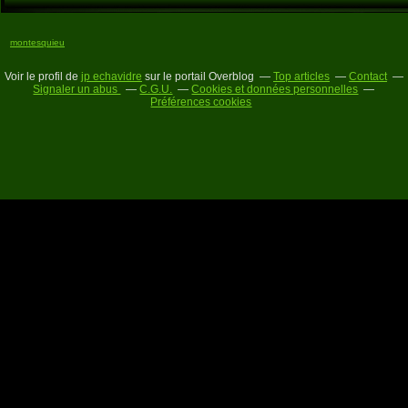
montesquieu
Voir le profil de
jp echavidre
sur le portail Overblog
Top articles
Contact
Signaler un abus
C.G.U.
Cookies et données personnelles
Préférences cookies