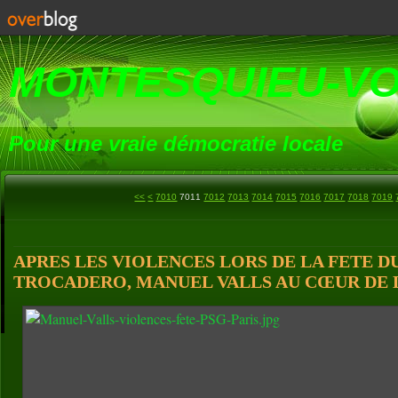
MONTESQUIEU-V
Pour une vraie démocratie locale
7000
<<
<
7010
7011
7012
7013
7014
7015
7016
7017
7018
7019
APRES LES VIOLENCES LORS DE LA FETE D
TROCADERO, MANUEL VALLS AU CŒUR DE LA