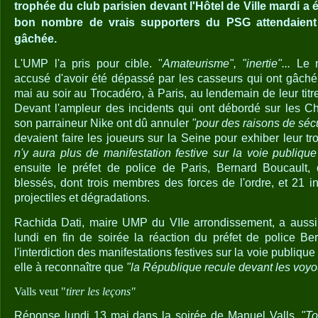
trophée du club parisien devant l'Hôtel de Ville mardi a é
bon nombre de vrais supporters du PSG attendaient
gâchée.
L'UMP l'a pris pour cible. "
Amateurisme", "inertie"...
Le mi
accusé d'avoir été dépassé par les casseurs qui ont gâch
mai au soir au Trocadéro, à Paris, au lendemain de leur ti
Devant l'ampleur des incidents qui ont débordé sur les C
son parraineur Nike ont dû annuler
"pour des raisons de sécu
devaient faire les joueurs sur la Seine pour exhiber leur 
n'y aura plus de manifestation festive sur la voie publiqu
ensuite le préfet de police de Paris, Bernard Boucault,
blessés, dont trois membres des forces de l'ordre, et 21 in
projectiles et dégradations.
Rachida Dati, maire UMP du VIIe arrondissement, a aussi 
lundi en fin de soirée la réaction du préfet de police B
l'interdiction des manifestations festives sur la voie publiqu
elle à reconnaître que
"la République recule devant les voyo
Valls veut "
tirer les leçons"
Réponse lundi 13 mai dans la soirée de Manuel Valls.
"T