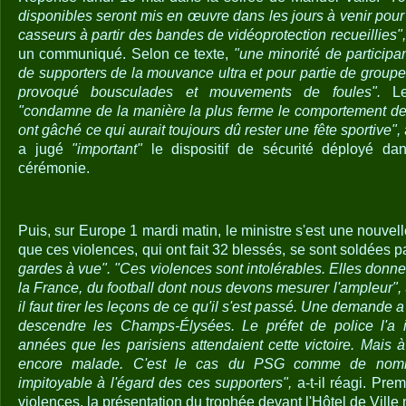
disponibles seront mis en œuvre dans les jours à venir pour i
casseurs à partir des bandes de vidéoprotection recueillies",
un communiqué. Selon ce texte,
"une minorité de participa
de supporters de la mouvance ultra et pour partie de group
provoqué bousculades et mouvements de foules".
Le 
"condamne de la manière la plus ferme le comportement des
ont gâché ce qui aurait toujours dû rester une fête sportive",
a jugé
"important"
le dispositif de sécurité déployé dan
cérémonie.
Puis, sur Europe 1 mardi matin, le ministre s'est une nouvell
que ces violences, qui ont fait 32 blessés, se sont soldées 
gardes à vue". "Ces violences sont intolérables. Elles donn
la France, du football dont nous devons mesurer l'ampleur",
il faut tirer les leçons de ce qu'il s'est passé. Une demande a 
descendre les Champs-Élysées. Le préfet de police l'a in
années que les parisiens attendaient cette victoire. Mais à 
encore malade. C'est le cas du PSG comme de nombre
impitoyable à l'égard des ces supporters",
a-t-il réagi. Pr
violences, la présentation du trophée devant l'Hôtel de Ville