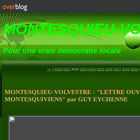
MONTESQUIEU-V
Pour une vraie démocratie locale
<<
<
8200
8201
8202
8203
8204
8205
8206
8207
8208
8209
MONTESQUIEU-VOLVESTRE : "LETTRE OUV
MONTESQUIVIENS" par GUY EYCHENNE