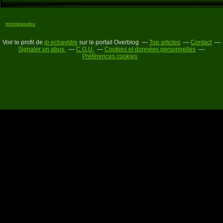
montesquieu
Voir le profil de
jp echavidre
sur le portail Overblog
Top articles
Contact
Signaler un abus
C.G.U.
Cookies et données personnelles
Préférences cookies