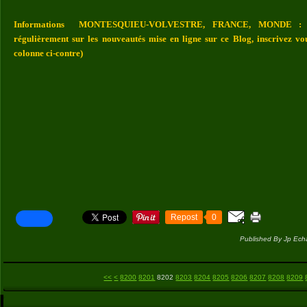
Informations MONTESQUIEU-VOLVESTRE, FRANCE, MONDE : Vou
régulièrement sur les nouveautés mise en ligne sur ce Blog, inscrivez vo
colonne ci-contre)
Repost
0
Published By Jp Ech
<<
<
8200
8201
8202
8203
8204
8205
8206
8207
8208
8209