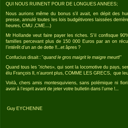
QUI NOUS RUINENT POUR DE LONGUES ANNEES;
Nous aurions même du bonus s'il avait, en dépit des hu
presse, annulé toutes les lois budgétivores laissées derrière
heures, CMU ,CME....)
Mr Hollande veut faire payer les riches. S’il confisque 
familles percevant plus de 150 000 Euros par an on récu
l'intérêt d'un an de dette !!...et âpres ?
Confucius disait : "
quand le gros maigrit le maigre meurt!"
Quand tous les
"riches»,
qui sont la locomotive du pays, ser
élu François II, n'auront plus, COMME LES GRECS,
que leu
Voilà, chers amis montesquiviens, sans polémique ni fioritu
avoir à l'esprit avant de jeter votre bulletin dans l'urne !...
Guy EYCHENNE