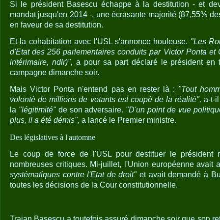
Si le président Basescu échappe à la destitution - et dev
mandat jusqu'en 2014 -, une écrasante majorité (87,55% des
en faveur de sa destitution.
Et la cohabitation avec l'USL s'annonce houleuse.
"Les Ro
d'Etat des 256 parlementaires conduits par Victor Ponta et
intérimaire, ndlr)",
a pour sa part déclaré le président en 
campagne dimanche soir.
Mais Victor Ponta n'entend pas en rester là :
"Tout homme
volonté de millions de votants est coupé de la réalité",
a-t-i
la
"légitimité"
de son adversaire.
"D'un point de vue politiq
plus, il a été démis",
a lancé le Premier ministre.
Des législatives à l'automne
Le coup de force de l'USL pour destituer le président 
nombreuses critiques. Mi-juillet, l'Union européenne avait 
systématiques contre l'Etat de droit"
et avait demandé à Bu
toutes les décisions de la Cour constitutionnelle.
Traian Basescu a toutefois assuré dimanche soir que son ret