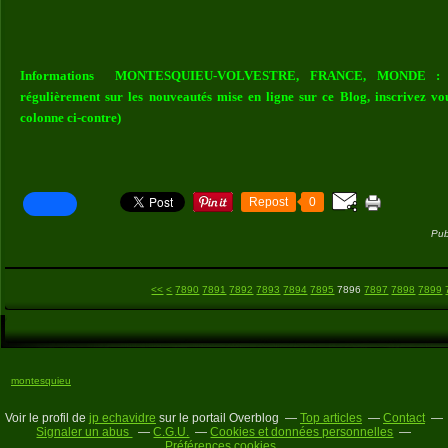
Informations MONTESQUIEU-VOLVESTRE, FRANCE, MONDE : Vou
régulièrement sur les nouveautés mise en ligne sur ce Blog, inscrivez vo
colonne ci-contre)
Repost
0
Pub
7800
7810
7820
7830
7840
7850
7860
7870
7880
<<
<
7890
7891
7892
7893
7894
7895
7896
7897
7898
7899
montesquieu
Voir le profil de
jp echavidre
sur le portail Overblog
Top articles
Contact
Signaler un abus
C.G.U.
Cookies et données personnelles
Préférences cookies