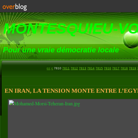
MONTESQUIEU-V
Pour une vraie démocratie locale
7800
<<
<
7810
7811
7812
7813
7814
7815
7816
7817
7818
7819
EN IRAN, LA TENSION MONTE ENTRE L’EGY