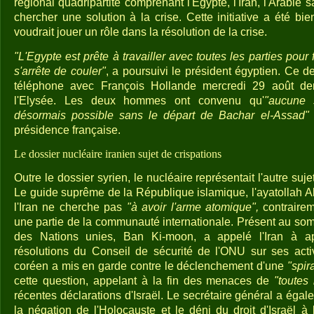
régional quadripartite comprenant l'Egypte, l'Iran, l'Arabie 
chercher une solution à la crise. Cette initiative a été bien
voudrait jouer un rôle dans la résolution de la crise.
"L'Egypte est prête à travailler avec toutes les parties pour
s'arrête de couler"
, a poursuivi le président égyptien. Ce de
téléphone avec François Hollande mercredi 29 août dern
l'Elysée. Les deux hommes ont convenu qu'
"aucune s
désormais possible sans le départ de Bachar el-Assad"
présidence française.
Le dossier nucléaire iranien sujet de crispations
Outre le dossier syrien, le nucléaire représentait l'autre suj
Le guide suprême de la République islamique, l'ayatollah A
l'Iran ne cherche pas
"à avoir l'arme atomique",
contraire
une partie de la communauté internationale. Présent au som
des Nations unies, Ban Ki-moon, a appelé l'Iran à a
résolutions du Conseil de sécurité de l'ONU sur ses acti
coréen a mis en garde contre le déclenchement d'une
"spir
cette question, appelant à la fin des menaces de
"toutes 
récentes déclarations d'Israël. Le secrétaire général a ég
la négation de l'Holocauste et le déni du droit d'Israël à 