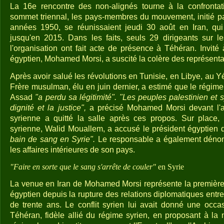
La 16e rencontre des non-alignés tourne à la confrontati
sommet triennal, les pays-membres du mouvement, initié pa
années 1950, se réunissaient jeudi 30 août en Iran, qu
jusqu'en 2015. Dans les faits, seuls 29 dirigeants sur 
l'organisation ont fait acte de présence à Téhéran. Invité 
égyptien, Mohamed Morsi, a suscité la colère des représentan
Après avoir salué les révolutions en Tunisie, en Libye, au 
Frère musulman, élu en juin dernier, a estimé que le régim
Assad
"a perdu sa légitimité". "Les peuples palestinien et sy
dignité et la justice",
a précisé Mohamed Morsi devant l'a
syrienne a quitté la salle après ces propos. Sur place, 
syrienne, Walid Mouallem, a accusé le président égyptien d'
bain de sang en Syrie".
Le responsable a également dén
les affaires intérieures de son pays.
"Faire en sorte que le sang s'arrête de couler"
en Syrie
La venue en Iran de Mohamed Morsi représente la première v
égyptien depuis la rupture des relations diplomatiques entre 
de trente ans. Le conflit syrien lui avait donné une occ
Téhéran, fidèle allié du régime syrien, en proposant à la 