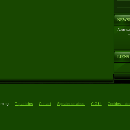
NEWS
Abonnez-
Em
LIENS
erblog
Top articles
Contact
Signaler un abus
C.G.U.
Cookies et do