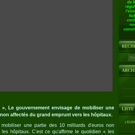
de 
régul
l'ess
but
cont
no
conviv
RECH
ARCH
s », Le gouvernement envisage de mobiliser une
LISTE
s non affectés du grand emprunt vers les hôpitaux.
L'EUR
obiliser une partie des 10 milliards d'euros non
les hôpitaux. C'est ce qu'affirme le quotidien « les