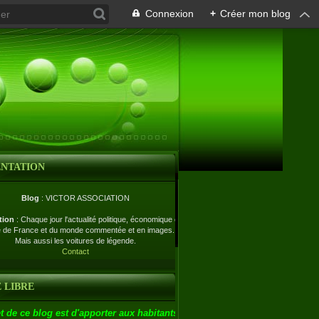
Connexion
+
Créer mon blog
ENTATION
Blog
: VICTOR ASSOCIATION
tion
: Chaque jour l'actualité politique, économique et
e de France et du monde commentée et en images.
Mais aussi les voitures de légende.
Contact
 LIBRE
t de ce blog est d'apporter aux habitants