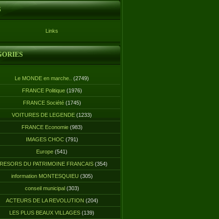
S
Links
GORIES
Le MONDE en marche..
(2749)
FRANCE Politique
(1976)
FRANCE Société
(1745)
VOITURES DE LEGENDE
(1233)
FRANCE Economie
(983)
IMAGES CHOC
(791)
Europe
(541)
RESORS DU PATRIMOINE FRANCAIS
(354)
information MONTESQUIEU
(305)
conseil municipal
(303)
ACTEURS DE LA REVOLUTION
(204)
LES PLUS BEAUX VILLAGES
(139)