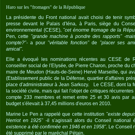
Haro sur les "fromages" de la République
La présidente du Front national avait choisi de tenir sy
presse devant le Palais d'Iéna, à Paris, siège du Conse
environnemental (CESE),
"cet énorme fromage de la Répu
Pen, cette
"grande machine à pondre des rapports" -
mai
compte?"-
a pour
"véritable fonction"
de
"placer ses ami
amical".
Elle a évoqué les nominations récentes au CESE de 
conseiller social de l'Elysée, de Pierre Charon, proche du ch
maire de Meudon (Hauts-de-Seine) Hervé Marseille, qui av
(Etablissement public de la Défense, quartier d'affaires près
place d'administrateur à Jean Sarkozy.
Le CESE, dont la fo
la société civile, mais qui fait l'objet de critiques récurrentes
compte 233 membres et remet entre 25 et 30 avis par 
budget s'élevait à 37,45 millions d'euros en 2010.
Marine Le Pen a rappelé que cette institution
"existe depu
Herriot en 1925"
-il s'agissait alors du Conseil nationa
existence a été confirmée en 1946 et en 1958".
Le Conseil n
été supprimé par le maréchal Pétain.