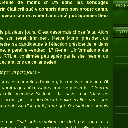
. Crédité de moins d’ 1% dans les sondages
PAGE
rin était critiqué y compris dans son propre camp.
uveau centre avaient annoncé publiquement leur
CATÉ
s plusieurs jours. C'est désormais chose faite. Alors
he son retrait imminent, Hervé Morin, président du
etire sa candidature à l'élection présidentielle dans
, à paraître vendredi 17 février. L'information a été
io RTL et confirmée peu après par le site Internet du
déclarations de cet entretien.
é par un parti jeune »
dans les enquêtes d'opinion, le centriste indique qu'il
00 parrainages nécessaires pour se présenter
. "Je n'en
s cette interview. Surtout, il fait savoir que
"dans ce
T
is n'ont pas eu forcément envie d'aller vers une
 neuf issu d'un parti jeune qui n'existait que depuis
que que
"[sa] détermination ne doit pas tourner à
outien à Nicolas Sarkozy, candidat officiel à sa