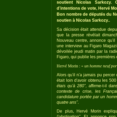
soutient Nicolas Sarkozy
d’intentions de vote, Hervé Mo
Bon nombre de députés du No
soutien à Nicolas Sarkozy..
Sa décision était attendue depui
que la presse révélait dimanc
Nouveau centre, annonce qu'il r
une interview au Figaro Magazine
dévoilée jeudi matin par la rad
Figaro, qui publie les premières 
Hervé Morin : «
un homme neuf port
Alors qu'il n'a jamais pu percer 
était loin d'avoir obtenu les 5
étais qu'à 280",
affirme-t-il dan
contexte de crise, les França
candidature portée par un homme
quatre ans".
De plus, Hervé Morin expli
l'obstination".
Et annonce son s