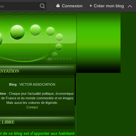
Connexion
+
Créer mon blog
ENTATION
Blog
: VICTOR ASSOCIATION
tion
: Chaque jour l'actualité politique, économique et
e de France et du monde commentée et en images.
Mais aussi les voitures de légende.
Contact
 LIBRE
t de ce blog est d'apporter aux habitants