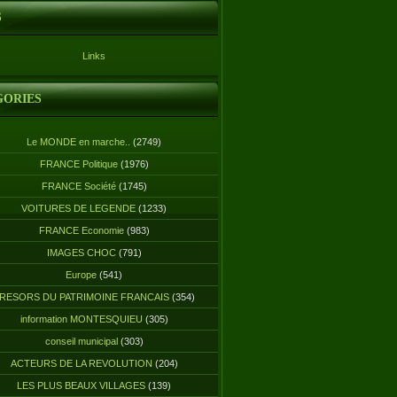
S
Links
GORIES
Le MONDE en marche..
(2749)
FRANCE Politique
(1976)
FRANCE Société
(1745)
VOITURES DE LEGENDE
(1233)
FRANCE Economie
(983)
IMAGES CHOC
(791)
Europe
(541)
RESORS DU PATRIMOINE FRANCAIS
(354)
information MONTESQUIEU
(305)
conseil municipal
(303)
ACTEURS DE LA REVOLUTION
(204)
LES PLUS BEAUX VILLAGES
(139)