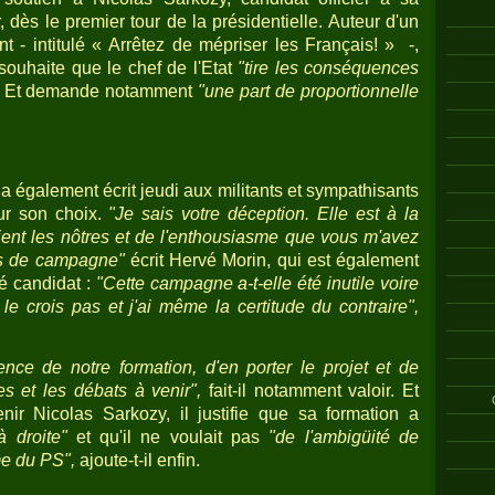
 dès le premier tour de la présidentielle. Auteur d'un
nt - intitulé « Arrêtez de mépriser les Français! » -,
souhaite que le chef de l'Etat
"tire les conséquences
Et demande notamment
"une part de proportionnelle
 également écrit jeudi aux militants et sympathisants
sur son choix.
"Je sais votre déception. Elle est à la
ent les nôtres et de l'enthousiasme que vous m'avez
is de campagne"
écrit Hervé Morin, qui est également
té candidat :
"Cette campagne a-t-elle été inutile voire
le crois pas et j'ai même la certitude du contraire",
tence de notre formation, d'en porter le projet et de
s et les débats à venir",
fait-il notamment valoir. Et
ir Nicolas Sarkozy, il justifie que sa formation a
à droite"
et qu'il ne voulait pas
"de l'ambigüité de
me du PS",
ajoute-t-il enfin.