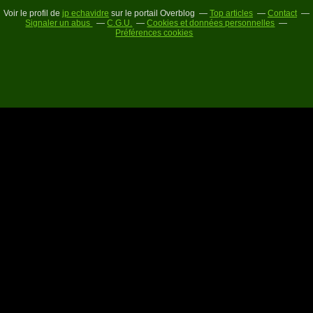
Voir le profil de
jp echavidre
sur le portail Overblog
Top articles
Contact
Signaler un abus
C.G.U.
Cookies et données personnelles
Préférences cookies