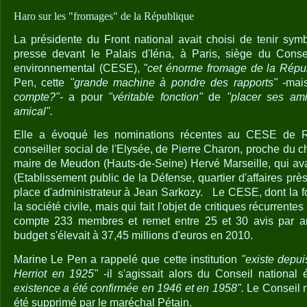
Haro sur les "fromages" de la République
La présidente du Front national avait choisi de tenir sy
presse devant le Palais d'Iéna, à Paris, siège du Conse
environnemental (CESE),
"cet énorme fromage de la Répu
Pen, cette
"grande machine à pondre des rapports" -
mai
compte?"-
a pour
"véritable fonction"
de
"placer ses ami
amical".
Elle a évoqué les nominations récentes au CESE de 
conseiller social de l'Elysée, de Pierre Charon, proche du ch
maire de Meudon (Hauts-de-Seine) Hervé Marseille, qui av
(Etablissement public de la Défense, quartier d'affaires près
place d'administrateur à Jean Sarkozy.
Le CESE, dont la fo
la société civile, mais qui fait l'objet de critiques récurrentes
compte 233 membres et remet entre 25 et 30 avis par 
budget s'élevait à 37,45 millions d'euros en 2010.
Marine Le Pen a rappelé que cette institution
"existe depu
Herriot en 1925"
-il s'agissait alors du Conseil nationa
existence a été confirmée en 1946 et en 1958".
Le Conseil n
été supprimé par le maréchal Pétain.