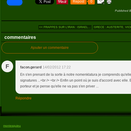
Repost
0
Published B
<< FRAPPES SUR L’IRAN : ISRAEL...
GRECE : AUSTERITE, VIO
commentaires
Ajouter un commentaire
F
facon.gerard
14/02/2012 17:22
En s'en prenant de la sorte à notre nomenklatura je comprends qu'ell
signatures ...<br /> <br /> Enfin un point où je suis d'accord avec elle. 
porteur et je pense qu'elle ne va pas s'en priver ...
Répondre
montesquieu