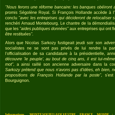
"Nous ferons une réforme bancaire: les banques obéiront 
promis Ségolène Royal. Si François Hollande accède à l
conclu
"avec les entreprises qui décideront de relocaliser sur
renchéri Arnaud Montebourg. Le chantre de la démondialis
que les
"aides publiques données"
aux entreprises qui ont fi
être restituées".
Alors que Nicolas Sarkozy fustigeait jeudi soir son adve
socialistes ne se sont pas privés de lui rendre la pare
l'officialisation de sa candidature à la présidentielle, an
découvre 'le peuple', au bout de cinq ans, il est lui-mêm
mot",
a ainsi raillé son ancienne adversaire dans la co
Sarkozy prétend que nous n'avons pas d'idées, eh bien, n
propositions de François Hollande par la poste",
s'est
Bourguignon.
Informations MONTESQUIEU-VOLVESTRE, FRANCE, MONDE : Vou