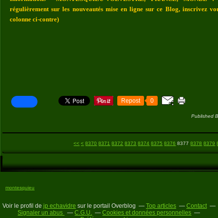
régulièrement sur les nouveautés mise en ligne sur ce Blog, inscrivez vo
colonne ci-contre)
Repost
0
Published B
8300
8310
8320
8330
8340
8350
8360
<<
<
8370
8371
8372
8373
8374
8375
8376
8377
8378
8379
montesquieu
Voir le profil de
jp echavidre
sur le portail Overblog
Top articles
Contact
Signaler un abus
C.G.U.
Cookies et données personnelles