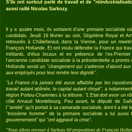
S'ils ont surtout parlé de travail et de
"réindustrialisati
aussi raillé Nicolas Sarkozy.
Il y a quatre mois, ils sortaient d'une primaire socialiste o
candidats. Jeudi 16 février au soir, Ségolène Royal et A
retrouvés à Châtelleraut, dans la Vienne, pour un meet
François Hollande. Et ont voulu défendre la France qui trava
militants, d'élus locaux et en présence de l'ex-Premier
l'ancienne candidate socialiste à la présidentielle a promis 
Hollande serait un
"changement qui s'adresse d'abord aux t
aux employés pour leur rendre leur dignité".
"La France n'a jamais été aussi affaiblie par les injustices 
travail autant abîmée, le capital autant choyé",
a notamment 
région Poitou-Charentes à la tribune.
"L'Etat doit avoir un rô
côté Arnaud Montebourg. Peu avant, le député de Saône
l'
"amitié"
qu'il portait à sa camarade socialiste, dont il a été 
"troisième homme"
de la primaire socialiste a lui aussi 
gouvernement"
qui
"ont aggravé la crise".
"Nous allons envoyer à Sarkozy 60 propositions de François Hollan