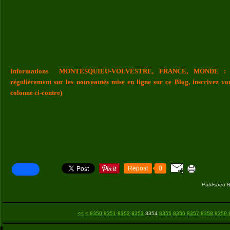
Informations MONTESQUIEU-VOLVESTRE, FRANCE, MONDE : Vou
régulièrement sur les nouveautés mise en ligne sur ce Blog, inscrivez vo
colonne ci-contre)
Repost
0
Published B
8300
8310
8320
8330
8340
<<
<
8350
8351
8352
8353
8354
8355
8356
8357
8358
8359