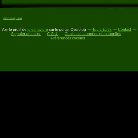
montesquieu
Voir le profil de
jp echavidre
sur le portail Overblog
Top articles
Contact
Signaler un abus
C.G.U.
Cookies et données personnelles
Préférences cookies