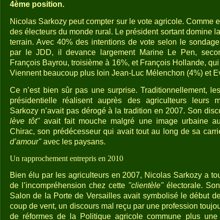
4ème position.
Nicolas Sarkozy peut compter sur le vote agricole. Comme e
des électeurs du monde rural. Le président sortant domine l
terrain. Avec 40% des intentions de vote selon le sondage 
par le JDD, il devance largement Marine Le Pen, sec
François Bayrou, troisième à 16%, et François Hollande, qui
Viennent beaucoup plus loin Jean-Luc Mélenchon (4%) et Ev
Ce n’est bien sûr pas une surprise. Traditionnellement, le
présidentielle réalisent auprès des agriculteurs leurs m
Sarkozy n’avait pas dérogé à la tradition en 2007. Son disc
lève tôt"
avait fait mouche malgré une image urbaine a
Chirac, son prédécesseur qui avait tout au long de sa carr
d’amour"
avec les paysans.
Un rapprochement entrepris en 2010
Bien élu par les agriculteurs en 2007, Nicolas Sarkozy a to
de l’incompréhension chez cette
"clientèle"
électorale. So
Salon de la Porte de Versailles avait symbolisé le début d
coup de vent, un discours mal reçu par une profession toujour
de réformes de la Politique agricole commune plus une 