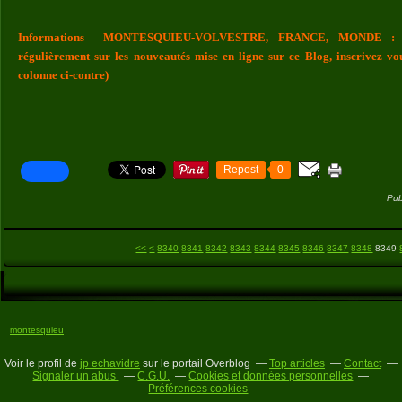
Informations MONTESQUIEU-VOLVESTRE, FRANCE, MONDE : Vou
régulièrement sur les nouveautés mise en ligne sur ce Blog, inscrivez vo
colonne ci-contre)
Repost
0
Pub
8300
8310
8320
8330
<<
<
8340
8341
8342
8343
8344
8345
8346
8347
8348
8349
montesquieu
Voir le profil de
jp echavidre
sur le portail Overblog
Top articles
Contact
Signaler un abus
C.G.U.
Cookies et données personnelles
Préférences cookies