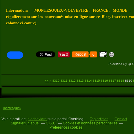
Informations MONTESQUIEU-VOLVESTRE, FRANCE, MONDE : Vou
régulièrement sur les nouveautés mise en ligne sur ce Blog, inscrivez vo
colonne ci-contre)
Repost
0
Published By Jp E
8300
<<
<
8310
8311
8312
8313
8314
8315
8316
8317
8318
8319
montesquieu
Voir le profil de
jp echavidre
sur le portail Overblog
Top articles
Contact
Signaler un abus
C.G.U.
Cookies et données personnelles
Préférences cookies