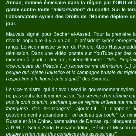
Annan, nommé émissaire dans la région par l'ONU et l
garde contre toute
"militarisation"
du conflit. Sur le ter
l’observatoire syrien des Droits de l’Homme déplore un
jour.
Mauvais signal pour Bachar el-Assad. Pour la première fo
révolte populaire il y a un an, le président syrien enregis
rangs. Le vice-ministre syrien du Pétrole, Abdo Hussameddi
démission. Dans une vidéo postée sur YouTube par des o
mercredi à jeudi, il déclare, solennellement :
"Moi, l'ingé
vice-ministre du Pétrole (...) j'annonce ma démission (...) J
peuple qui rejette l'injustice et la campagne brutale du régim
l'aspiration à la liberté et la dignité"
des Syriens.
Le vice-ministre, qui dit avoir servi le gouvernement syrie
ne pas souhaiter terminer sa vie
"au service d'un régime crim
pris le droit chemin, sachant que ce régime brûlera ma mais
fabriquera des mensonges",
ajoute-t-il. Et d'appeler
gouvernement à abandonner
"un bateau qui coule".
Le mini
Russie et à la Chine, partenaires de Damas, qui bloquent tou
à l'ONU. Selon Abdo Hussameddine, Pékin et Moscou ne
peuple syrien mais des complices des assassinats".