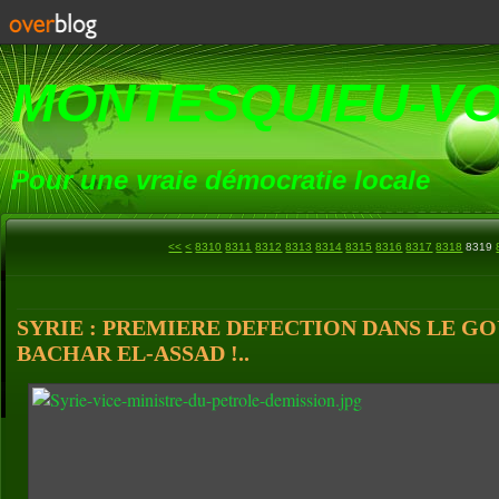
MONTESQUIEU-V
Pour une vraie démocratie locale
8300
<<
<
8310
8311
8312
8313
8314
8315
8316
8317
8318
8319
SYRIE : PREMIERE DEFECTION DANS LE 
BACHAR EL-ASSAD !..