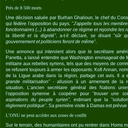
Près de 8 500 morts
Une décision saluée par Burhan Ghalioun, le chef du Conse
qui fédère l'opposition du pays.
"J'appelle tous les membr
fonctionnaires (...) à abandonner ce régime et rejoindre les 
la liberté et la dignité",
a-t-il déclaré, se disant
"sûr q
gouvernement et politiciens feront de même".
Une annonce qui intervient alors que le secrétaire amér
Panetta, a laissé entendre que Washington envisageait de f
militaire aux rebelles syriens, tels que des moyens de com
se refusent toujours à armer les opposants. Kofi Annan, no
de la Ligue arabe dans la région, partage cet avis. Il a
grande militarisation"
- allusion à un armement de la réb
situation. L'ancien secrétaire général des Nations uni
l'opposition syrienne à coopérer pour
"trouver une so
aspirations du peuple syrien",
estimant que la
"soluti
règlement politique".
Sa première visite à Damas est prévue
L’ONU ne peut accéder aux zones de conflit
Sur le terrain, des humanitaires ont pu rentrer dans Homs m