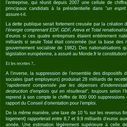
l'entreprise, qui réunit depuis 2007 une cellule de chif
principaux candidats à la présidentielle dans
"un esprit
assure-t-il.
La dette publique serait fortement creusée par la création 
l'énergie comprenant EDF, GDF, Areva et Total renationalis
d'euros si ces quatre entreprises étaient entièrement na
milliards si seule Total était concernée (sur la base des 
gouvernement socialiste de 1982). Des nationalisations qui
législation européenne, a assuré au Monde.fr le constitution
Et les recettes ?..
A l'inverse, la suppression de l'ensemble des dispositifs 
sociales (part employeurs) produirait 28 milliards de recette
"rapidement compensée par les dépenses d'indemnisat
destruction d'emplois qui en résulterait",
toujours selon l'In
reprend à son compte le chiffre de 800 000 suppression
rapport du Conseil d'orientation pour l'emploi.
De la même manière, une taxe de 10 % sur les revenus fina
logement) rapporterait entre 8,7 et 9,9 milliards d'euros au
année. Une estimation légèrement supérieure à celle de l