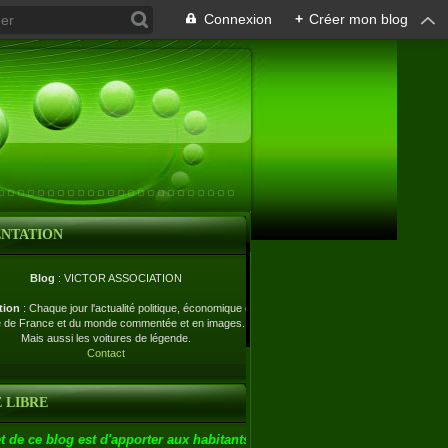
Connexion
+
Créer mon blog
ENTATION
Blog
: VICTOR ASSOCIATION
tion
: Chaque jour l'actualité politique, économique et
e de France et du monde commentée et en images.
Mais aussi les voitures de légende.
Contact
 LIBRE
t de ce blog est d'apporter aux habitants