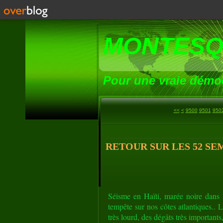
MONTESQ
Pour une vraie démoc
<<
<
9500
9501
950
RETOUR SUR LES 52 SEM
Séisme en Haïti, marée noire dans 
tempête sur nos côtes atlantiques..
très lourd, des dégâts très importants