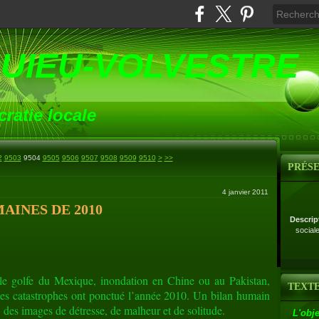
UIEU-VOLVESTRE
ratie locale
9520
9530
9540
9550
9560
9570
9580
9590
9600
9700
9800
9900
10000
10100
10200
10300
10400
10500
10600
10700
10800
10900
11000
11100
11200
11300
11400
11500
11600
11700
11800
11900
12000
12100
12200
12300
2
9503
9504
9505
9506
9507
9508
9509
9510
>
>>
PRÉS
4 janvier 2011
AINES DE 2010
Descrip
social
le golfe du Mexique, inondation en Chine ou au Pakistan,
TEXTE
 Les catastrophes ont ponctué l’année 2010. Un bilan humain
, des images de détresse, de malheur et de solitude.
L'obje