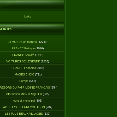
S
Links
GORIES
Le MONDE en marche..
(2749)
FRANCE Politique
(1976)
FRANCE Société
(1745)
VOITURES DE LEGENDE
(1233)
FRANCE Economie
(983)
IMAGES CHOC
(791)
Europe
(541)
RESORS DU PATRIMOINE FRANCAIS
(354)
information MONTESQUIEU
(305)
conseil municipal
(303)
ACTEURS DE LA REVOLUTION
(204)
LES PLUS BEAUX VILLAGES
(139)