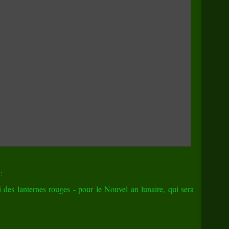
:
i des lanternes rouges - pour le Nouvel an lunaire, qui sera