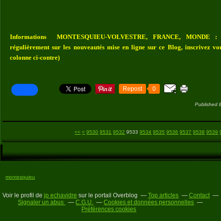
Informations MONTESQUIEU-VOLVESTRE, FRANCE, MONDE : Vou
régulièrement sur les nouveautés mise en ligne sur ce Blog, inscrivez vo
colonne ci-contre)
Repost
0
Published 
9500
9510
9520
<<
<
9530
9531
9532
9533
9534
9535
9536
9537
9538
9539
montesquieu
Voir le profil de
jp echavidre
sur le portail Overblog
Top articles
Contact
Signaler un abus
C.G.U.
Cookies et données personnelles
Préférences cookies