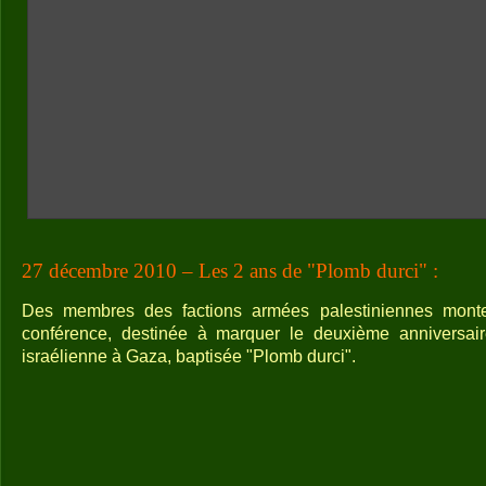
27 décembre 2010 – Les 2 ans de "Plomb durci" :
Des membres des factions armées palestiniennes mont
conférence, destinée à marquer le deuxième anniversaire 
israélienne à Gaza, baptisée "Plomb durci".