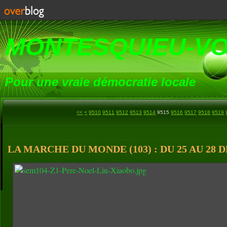
MONTESQUIEU-V
Pour une vraie démocratie locale
9500
<<
<
9510
9511
9512
9513
9514
9515
9516
9517
9518
9519
LA MARCHE DU MONDE (103) : DU 25 AU 28 